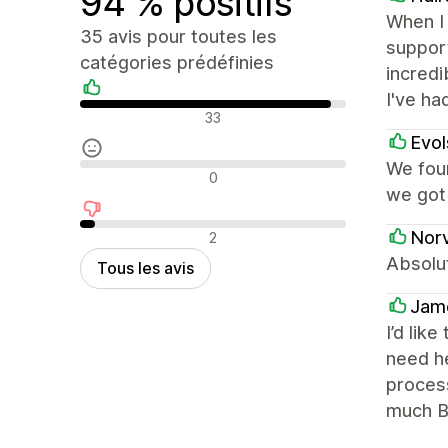
94 % positifs
When I 
35 avis pour toutes les
suppor
catégories prédéfinies
incredi
I've ha
Avis positifs
33
Evol
We fou
Avis neutres
0
we got 
Avis négatifs
Nor
2
Absolut
Tous les avis
Jame
I’d lik
need he
proces
much Bu