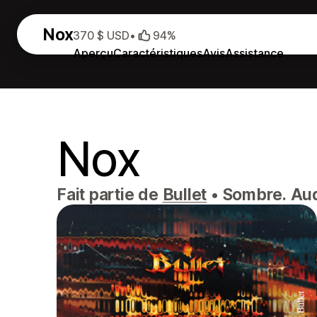
Nox
370 $ USD
•
94%
Aperçu
Caractéristiques
Avis
Assistance
Nox
Fait partie de
Bullet
•
Sombre. Aud