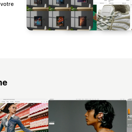
 votre
me