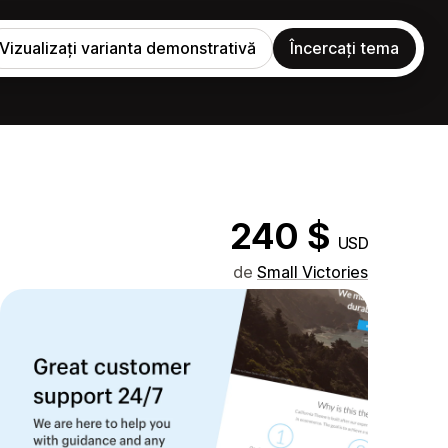
Vizualizați varianta demonstrativă
Încercați tema
240 $
USD
de
Small Victories