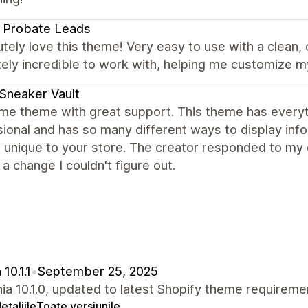
 Probate Leads
utely love this theme! Very easy to use with a clean,
ely incredible to work with, helping me customize m
Sneaker Vault
e theme with great support. This theme has everyth
ional and has so many different ways to display infor
 unique to your store. The creator responded to my 
a change I couldn't figure out.
10.1.1
•
September 25, 2025
nia 10.1.0, updated to latest Shopify theme requireme
etaliile
Toate versiunile