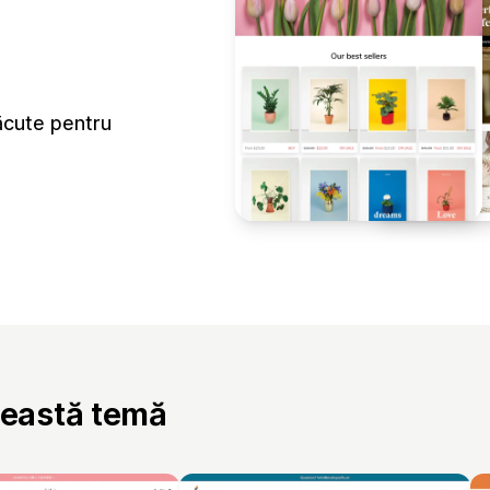
făcute pentru
ceastă temă