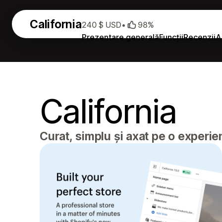
California
240 $ USD
•
98%
Prezentare generală
Funcții
Recenzii
A
California
Curat, simplu și axat pe o experie