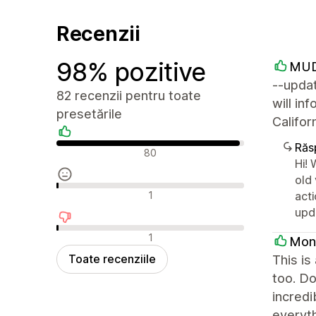
Recenzii
98% pozitive
MUD
--updat
82 recenzii pentru toate
will in
presetările
Califo
Răs
Recenzii pozitive
80
Hi! 
old 
Recenzii neutre
1
acti
upd
Recenzii negative
1
Mon
Toate recenziile
This is
too. Do
incredi
everyth