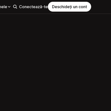
mele
Conectează-te
Deschideți un cont