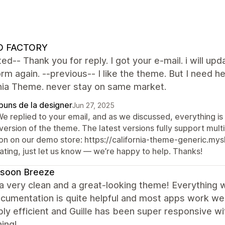
 FACTORY
ed-- Thank you for reply. I got your e-mail. i will upd
form again. --previous-- I like the theme. But I nee
rnia Theme. never stay on same market.
puns de la designer
Jun 27, 2025
We replied to your email, and as we discussed, everything is
version of the theme. The latest versions fully support mul
on on our demo store: https://california-theme-generic.mysho
ating, just let us know — we’re happy to help. Thanks!
soon Breeze
 a very clean and a great-looking theme! Everything 
cumentation is quite helpful and most apps work we
bly efficient and Guille has been super responsive w
ing!