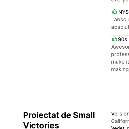
NYS
I absol
absolut
90s 
Awesom
profess
make it
making 
Proiectat de Small
Version 
Califor
Victories
Vedeți d