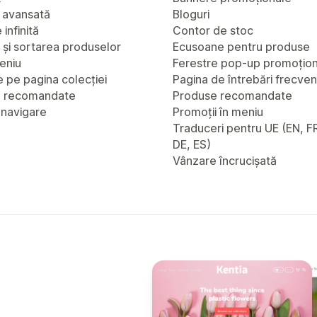
 avansată
Bloguri
infinită
Contor de stoc
a și sortarea produselor
Ecusoane pentru produse
eniu
Ferestre pop-up promoțio
 pe pagina colecției
Pagina de întrebări frecve
e recomandate
Produse recomandate
 navigare
Promoții în meniu
Traduceri pentru UE (EN, FR
DE, ES)
Vânzare încrucișată