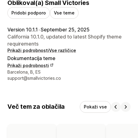
Oblikoval(a) Small Victories
Pridobi podporo
Vse teme
Version 10.1.1
•
September 25, 2025
California 10.1.0, updated to latest Shopify theme
requirements
Prikaži podrobnosti
Vse različice
Dokumentacija teme
Prikaži podrobnosti
Podatki za stik z oblikovalcem
Barcelona, B, ES
support@smallvictories.co
Več tem za oblačila
Pokaži vse