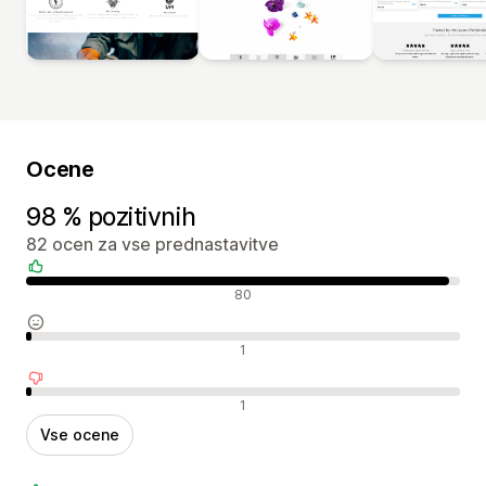
Ocene
98 % pozitivnih
82 ocen za vse prednastavitve
Pozitivne ocene
80
Nevtralne ocene
1
Negativne ocene
1
Vse ocene