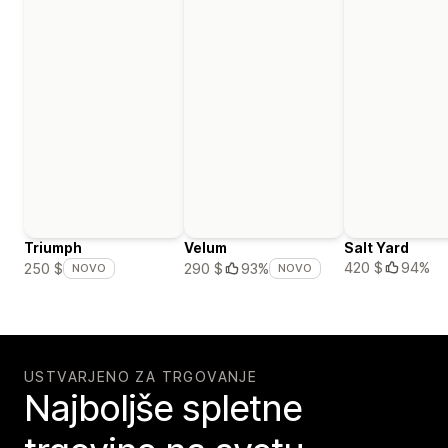
Triumph
Velum
Salt Yard
420 $
94%
250 $
290 $
93%
NOVO
NOVO
USTVARJENO ZA TRGOVANJE
Najboljše spletne