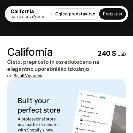
California
Ogled predstavitve
Preizkusi
240 $ USD
•
98%
California
240 $
USD
Čisto, preprosto in osredotočeno na
elegantno uporabniško izkušnjo
od
Small Victories