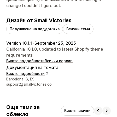
change I couldn't figure out.
Дизайн от Small Victories
Получаване на поддръжка
Всички теми
Version 10.1.1
•
September 25, 2025
California 10.1.0, updated to latest Shopify theme
requirements
Вижте подробности
Всички версии
Документация на темата
Вижте подробности
Данни за връзка с дизайнера
Barcelona, B, ES
support@smallvictories.co
Още теми за
Вижте всички
облекло