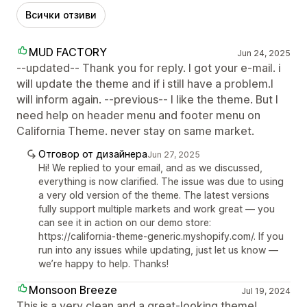
Всички отзиви
MUD FACTORY
Jun 24, 2025
--updated-- Thank you for reply. I got your e-mail. i
will update the theme and if i still have a problem.I
will inform again. --previous-- I like the theme. But I
need help on header menu and footer menu on
California Theme. never stay on same market.
Отговор от дизайнера
Jun 27, 2025
Hi! We replied to your email, and as we discussed,
everything is now clarified. The issue was due to using
a very old version of the theme. The latest versions
fully support multiple markets and work great — you
can see it in action on our demo store:
https://california-theme-generic.myshopify.com/. If you
run into any issues while updating, just let us know —
we’re happy to help. Thanks!
Monsoon Breeze
Jul 19, 2024
This is a very clean and a great-looking theme!