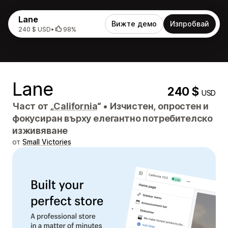
Lane
Вижте демо
Изпробвай
240 $ USD
•
98%
Lane
240 $
USD
Част от „
California
“
•
Изчистен, опростен и
фокусиран върху елегантно потребителско
изживяване
от
Small Victories