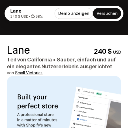
Lane
Demo anzeigen
Versuchen
240 $ USD
•
98%
Lane
240 $
USD
Teil von
California
•
Sauber, einfach und auf
ein elegantes Nutzererlebnis ausgerichtet
von
Small Victories