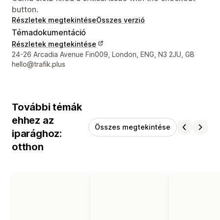
button.
Részletek megtekintése
Összes verzió
Témadokumentáció
Részletek megtekintése
Dizájner kapcsolattartási adatai
24-26 Arcadia Avenue Fin009, London, ENG, N3 2JU, GB
hello@trafik.plus
További témák
ehhez az
Összes megtekintése
iparághoz:
otthon