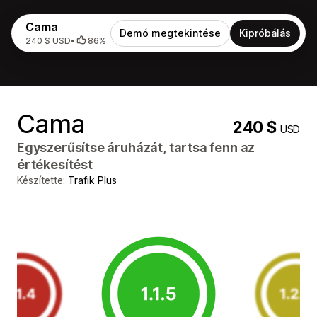
Cama
Demó megtekintése
Kipróbálás
240 $ USD
•
86%
Cama
240 $
USD
Egyszerűsítse áruházát, tartsa fenn az
értékesítést
Készítette:
Trafik Plus