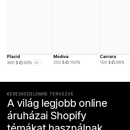
Placid
Modiva
Carrara
350 $
100%
100 $
96%
360 $
99%
ÚJ
KERESKEDELEMRE TERVEZVE
A világ legjobb online
áruházai Shopify
témákat használnak