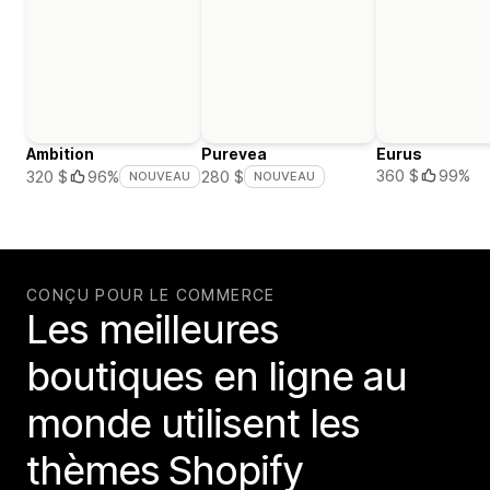
Ambition
Purevea
Eurus
360 $
99%
320 $
96%
280 $
NOUVEAU
NOUVEAU
CONÇU POUR LE COMMERCE
Les meilleures
boutiques en ligne au
monde utilisent les
thèmes Shopify