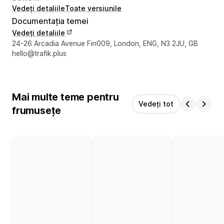
Vedeți detaliile
Toate versiunile
Documentația temei
Vedeți detaliile
Detaliile de contact ale designerului
24-26 Arcadia Avenue Fin009, London, ENG, N3 2JU, GB
hello@trafik.plus
Mai multe teme pentru
Vedeți tot
frumusețe