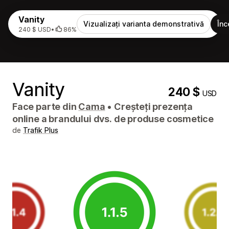
Vanity
Vizualizați varianta demonstrativă
Înc
240 $ USD
•
86%
Vanity
240 $
USD
Face parte din
Cama
•
Creșteți prezența
online a brandului dvs. de produse cosmetice
de
Trafik Plus