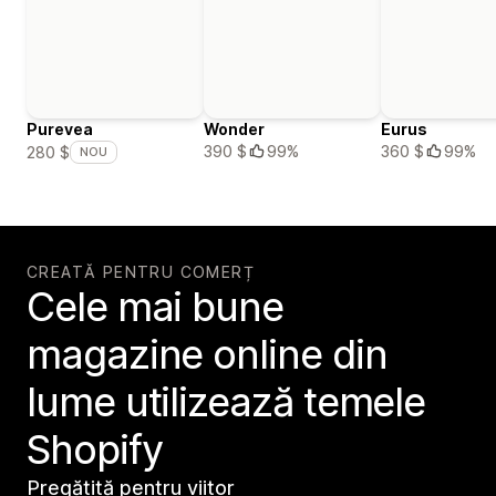
Purevea
Wonder
Eurus
390 $
99%
360 $
99%
280 $
NOU
CREATĂ PENTRU COMERȚ
Cele mai bune
magazine online din
lume utilizează temele
Shopify
Pregătită pentru viitor