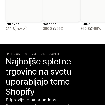
Purevea
Wonder
Eurus
390 $
99%
360 $
99%
280 $
NOVO
USTVARJENO ZA TRGOVANJE
Najboljše spletne
trgovine na svetu
uporabljajo teme
Shopify
Pripravljeno na prihodnost