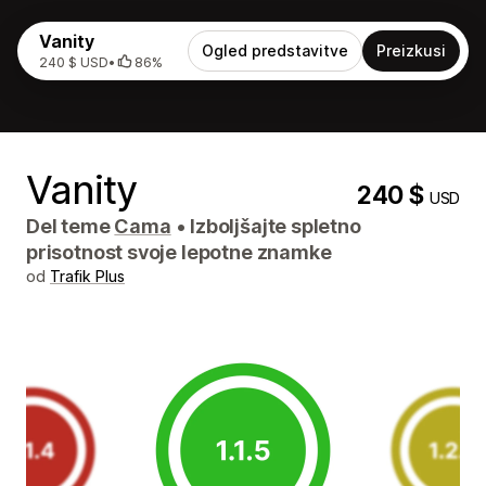
Vanity
Ogled predstavitve
Preizkusi
240 $ USD
•
86%
Vanity
240 $
USD
Del teme
Cama
•
Izboljšajte spletno
prisotnost svoje lepotne znamke
od
Trafik Plus