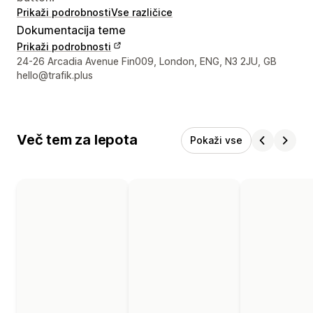
Prikaži podrobnosti
Vse različice
Dokumentacija teme
Prikaži podrobnosti
Podatki za stik z oblikovalcem
24-26 Arcadia Avenue Fin009, London, ENG, N3 2JU, GB
hello@trafik.plus
Več tem za lepota
Pokaži vse