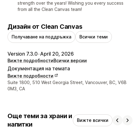
strength over the years! Wishing you every success
from all the Clean Canvas team!
Дизайн от Clean Canvas
Получаване на поддръжка
Всички теми
Version 7.3.0
•
April 20, 2026
Вижте подробности
Всички версии
Документация на темата
Вижте подробности
Данни за връзка с дизайнера
Suite 1800, 510 West Georgia Street, Vancouver, BC, V6B
0M3, CA
Още теми за храни и
Вижте всички
напитки