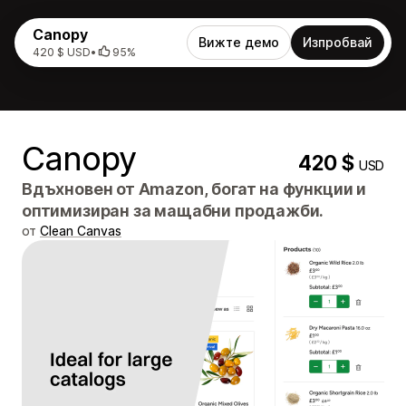
Canopy
Вижте демо
Изпробвай
420 $ USD
•
95%
Canopy
420 $
USD
Вдъхновен от Amazon, богат на функции и
оптимизиран за мащабни продажби.
от
Clean Canvas