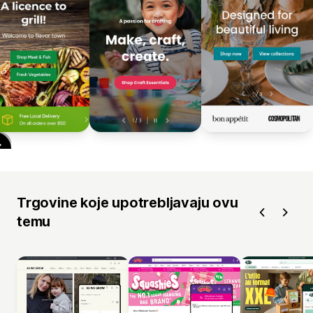
Trgovine koje upotrebljavaju ovu
temu