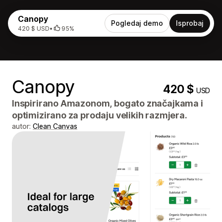
Canopy
Pogledaj demo
Isprobaj
420 $ USD
•
95%
Canopy
420 $
USD
Inspirirano Amazonom, bogato značajkama i
optimizirano za prodaju velikih razmjera.
autor:
Clean Canvas