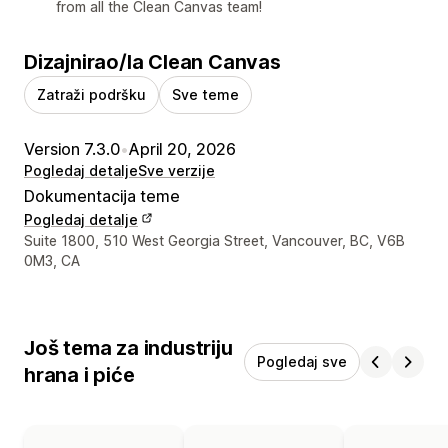
from all the Clean Canvas team!
Dizajnirao/la Clean Canvas
Zatraži podršku
Sve teme
Version 7.3.0
•
April 20, 2026
Pogledaj detalje
Sve verzije
Dokumentacija teme
Pogledaj detalje
Podaci za kontakt dizajnera
Suite 1800, 510 West Georgia Street, Vancouver, BC, V6B
0M3, CA
Još tema za industriju
Pogledaj sve
hrana i piće