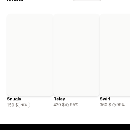
Snugly
Relay
Swirl
420 $
95%
360 $
99%
150 $
NEU