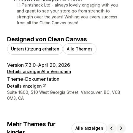
Hi Paintshack Ltd - always lovely engaging with you
and great to see your store go from strength to
strength over the years! Wishing you every success
from all the Clean Canvas team!
Designed von Clean Canvas
Unterstützung erhalten
Alle Themes
Version 7.3.0
•
April 20, 2026
Details anzeigen
Alle Versionen
Theme-Dokumentation
Details anzeigen
Designer-Kontaktdaten
Suite 1800, 510 West Georgia Street, Vancouver, BC, V6B
0M3, CA
Mehr Themes für
Alle anzeigen
kinder