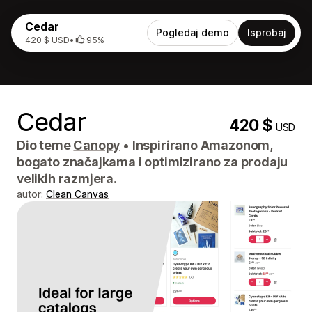
Cedar
Pogledaj demo
Isprobaj
420 $ USD
•
95%
Cedar
420 $
USD
Dio teme
Canopy
•
Inspirirano Amazonom,
bogato značajkama i optimizirano za prodaju
velikih razmjera.
autor:
Clean Canvas