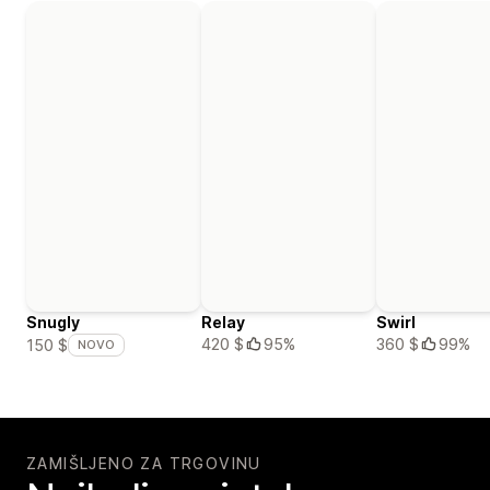
Snugly
Relay
Swirl
420 $
95%
360 $
99%
150 $
NOVO
ZAMIŠLJENO ZA TRGOVINU