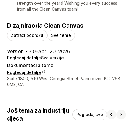
strength over the years! Wishing you every success
from all the Clean Canvas team!
Dizajnirao/la Clean Canvas
Zatraži podršku
Sve teme
Version 7.3.0
•
April 20, 2026
Pogledaj detalje
Sve verzije
Dokumentacija teme
Pogledaj detalje
Podaci za kontakt dizajnera
Suite 1800, 510 West Georgia Street, Vancouver, BC, V6B
0M3, CA
Još tema za industriju
Pogledaj sve
djeca