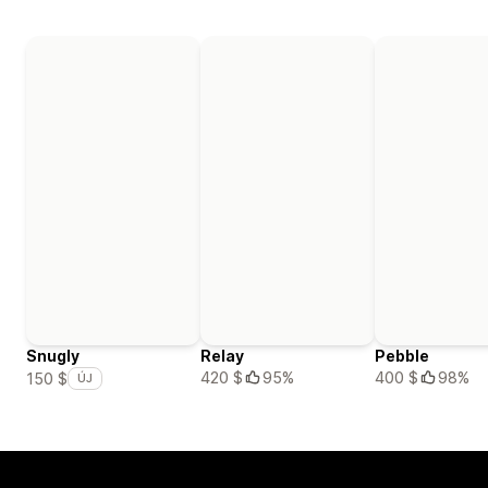
Snugly
Relay
Pebble
420 $
95%
400 $
98%
150 $
ÚJ