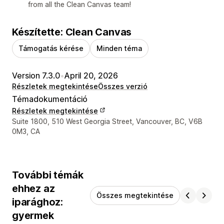
from all the Clean Canvas team!
Készítette: Clean Canvas
Támogatás kérése
Minden téma
Version 7.3.0
•
April 20, 2026
Részletek megtekintése
Összes verzió
Témadokumentáció
Részletek megtekintése
Dizájner kapcsolattartási adatai
Suite 1800, 510 West Georgia Street, Vancouver, BC, V6B
0M3, CA
További témák
ehhez az
Összes megtekintése
iparághoz:
gyermek