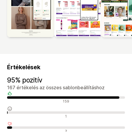
Értékelések
95% pozitív
167 értékelés az összes sablonbeállításhoz
Pozitív értékelések
159
Semleges értékelések
1
Negatív értékelések
7