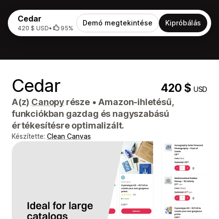
Cedar
Demó megtekintése
Kipróbálás
420 $ USD
•
95%
Cedar
420 $
USD
A(z)
Canopy
része
•
Amazon-ihletésű,
funkciókban gazdag és nagyszabású
értékesítésre optimalizált.
Készítette:
Clean Canvas