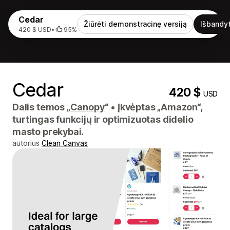
Cedar
Žiūrėti demonstracinę versiją
Išbandyt
420 $ USD
•
95%
Cedar
420 $
USD
Dalis temos „
Canopy
“
•
Įkvėptas „Amazon“,
turtingas funkcijų ir optimizuotas didelio
masto prekybai.
autorius
Clean Canvas