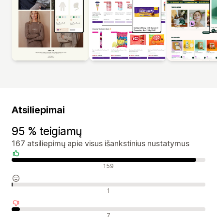
Atsiliepimai
95 % teigiamų
167 atsiliepimų apie visus išankstinius nustatymus
Teigiami atsiliepimai
159
Neutralūs atsiliepimai
1
Neigiami atsiliepimai
7