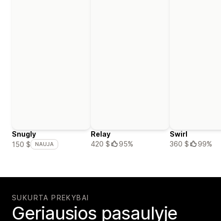
Snugly
Relay
Swirl
420 $
95%
360 $
99%
150 $
NAUJA
SUKURTA PREKYBAI
Geriausios pasaulyje