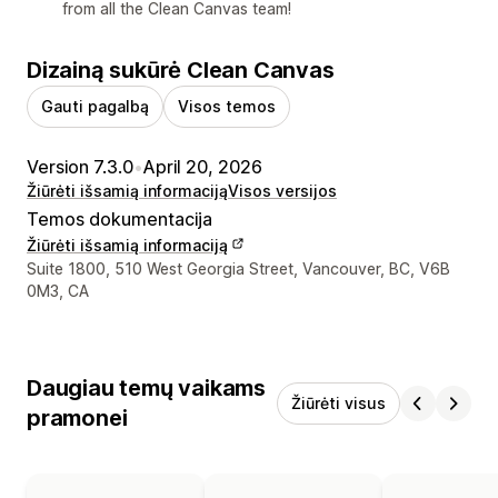
from all the Clean Canvas team!
Dizainą sukūrė Clean Canvas
Gauti pagalbą
Visos temos
Version 7.3.0
•
April 20, 2026
Žiūrėti išsamią informaciją
Visos versijos
Temos dokumentacija
Žiūrėti išsamią informaciją
Kūrėjo kontaktiniai duomenys
Suite 1800, 510 West Georgia Street, Vancouver, BC, V6B
0M3, CA
Daugiau temų vaikams
Žiūrėti visus
pramonei