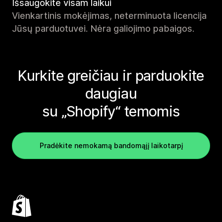
Išsaugokite visam laikui
Vienkartinis mokėjimas, neterminuota licencija
Jūsų parduotuvei. Nėra galiojimo pabaigos.
Kurkite greičiau ir parduokite
daugiau
su „Shopify“ temomis
Pradėkite nemokamą bandomąjį laikotarpį