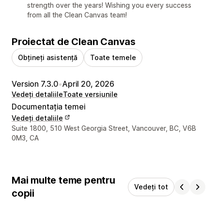
strength over the years! Wishing you every success
from all the Clean Canvas team!
Proiectat de Clean Canvas
Obțineți asistență
Toate temele
Version 7.3.0
•
April 20, 2026
Vedeți detaliile
Toate versiunile
Documentația temei
Vedeți detaliile
Detaliile de contact ale designerului
Suite 1800, 510 West Georgia Street, Vancouver, BC, V6B
0M3, CA
Mai multe teme pentru
Vedeți tot
copii