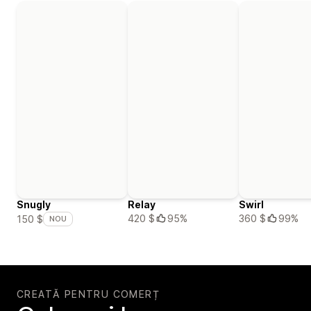
Snugly
Relay
Swirl
420 $
95%
360 $
99%
150 $
NOU
CREATĂ PENTRU COMERȚ