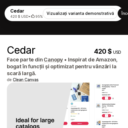
Cedar
Vizualizați varianta demonstrativă
Înc
420 $ USD
•
95%
Cedar
420 $
USD
Face parte din
Canopy
•
Inspirat de Amazon,
bogat în funcții și optimizat pentru vânzări la
scară largă.
de
Clean Canvas