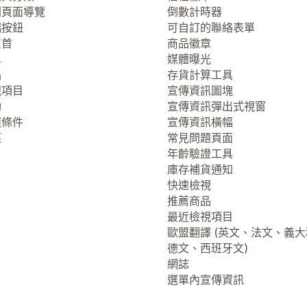
列頁面導覽
倒數計時器
端按鈕
可自訂的聯絡表單
頁首
商品徽章
單
媒體曝光
品
存貨計算工具
視項目
宣傳資訊圖塊
動
宣傳資訊彈出式視窗
選條件
宣傳資訊橫幅
徑
常見問題頁面
年齡驗證工具
庫存補貨通知
快速檢視
推薦商品
最近檢視項目
歐盟翻譯 (英文、法文、義
德文、西班牙文)
網誌
選單內宣傳資訊