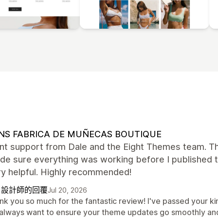
NS FABRICA DE MUÑECAS BOUTIQUE
nt support from Dale and the Eight Themes team. They
e sure everything was working before I published th
ry helpful. Highly recommended!
自設計師的回覆
Jul 20, 2026
nk you so much for the fantastic review! I've passed your ki
always want to ensure your theme updates go smoothly and ev