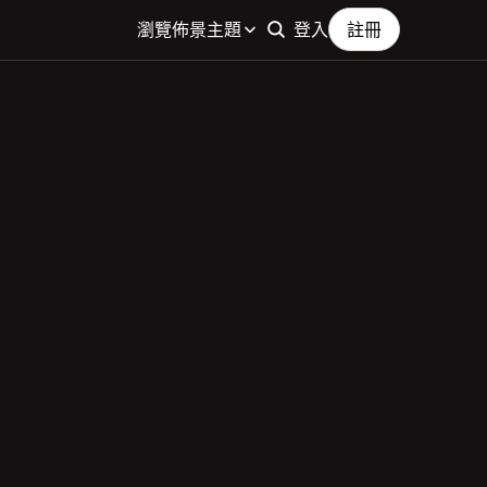
瀏覽佈景主題
登入
註冊