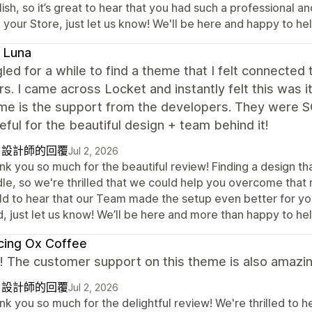
ish, so it’s great to hear that you had such a professional 
 your Store, just let us know! We'll be here and happy to hel
 Luna
gled for a while to find a theme that I felt connected
rs. I came across Locket and instantly felt this wa
e is the support from the developers. They were SO
eful for the beautiful design + team behind it!
自設計師的回覆
Jul 2, 2026
k you so much for the beautiful review! Finding a design th
le, so we're thrilled that we could help you overcome that r
ld to hear that our Team made the setup even better for yo
, just let us know! We’ll be here and more than happy to hel
cing Ox Coffee
it! The customer support on this theme is also amazin
自設計師的回覆
Jul 2, 2026
k you so much for the delightful review! We're thrilled to h