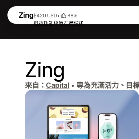
Zing
$420 USD
•
88%
概覽
功能
評價
支援服務
Zing
來自：
Capital
•
專為充滿活力、目