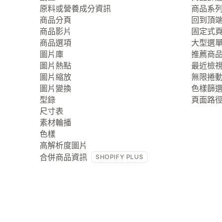
原料或營養成分資訊
商品系
商品分頁
回到頂
商品影片
固定式
商品選項
大型選
圖片庫
推薦商
圖片熱點
最近檢
圖片縮放
無限捲
圖片變換
色樣篩
型錄
頁面路
尺寸表
素材輪播
色樣
高解析度圖片
合併商品資訊
SHOPIFY PLUS