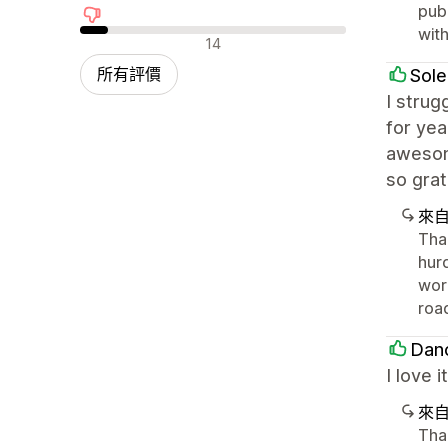
publ
with
負面評論
14
所有評價
Sole
I strug
for yea
awesom
so grat
來
Than
hurd
wor
road
Dan
I love 
來
Than