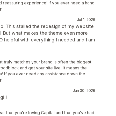
and reassuring experience! If you ever need a hand
p!
Jul 1, 2026
 to. This stalled the redesign of my website
s it! But what makes the theme even more
 helpful with everything I needed and I am
at truly matches your brand is often the biggest
oadblock and get your site live! It means the
u! If you ever need any assistance down the
p!
Jun 30, 2026
g!!!
ear that you're loving Capital and that you've had