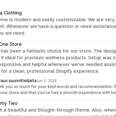
a Clothing
me is modern and easily customizable. We are very s
nt. Whenever we have a question or need assistance,
ons we need.
One Store
 has been a fantastic choice for our store. The desig
it ideal for premium wellness products. Setup was 
esponsive and helpful whenever we've needed assis
 for a clean, professional Shopify experience.
aus suunnittelijalta
Jun 5, 2026
nk you so much for your kind words and recommendation. We’r
 your store and that you’ve had a smooth experience with b
nty Two
ch a beautiful and thought-through theme. Also, whe