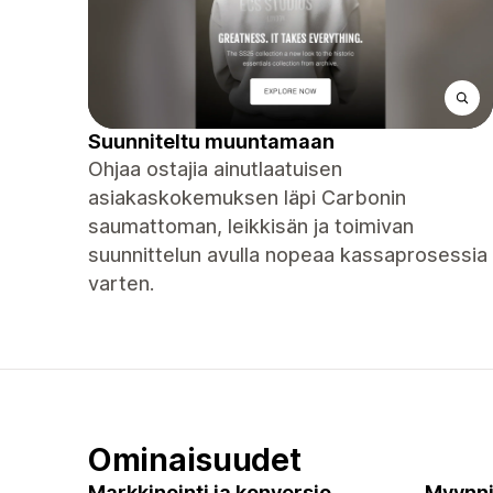
Suunniteltu muuntamaan
Ohjaa ostajia ainutlaatuisen
asiakaskokemuksen läpi Carbonin
saumattoman, leikkisän ja toimivan
suunnittelun avulla nopeaa kassaprosessia
varten.
Ominaisuudet
Markkinointi ja konversio
Myynni