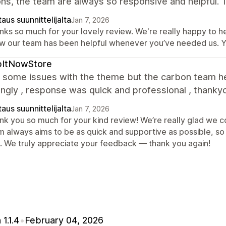
ns, the team are always so responsive and helpful. 
aus suunnittelijalta
Jan 7, 2026
ks so much for your lovely review. We're really happy to he
w our team has been helpful whenever you’ve needed us. Y
bItNowStore
 some issues with the theme but the carbon team h
ngly , response was quick and professional , thanky
aus suunnittelijalta
Jan 7, 2026
nk you so much for your kind review! We’re really glad we c
m always aims to be as quick and supportive as possible, so 
t. We truly appreciate your feedback — thank you again!
 1.1.4
•
February 04, 2026