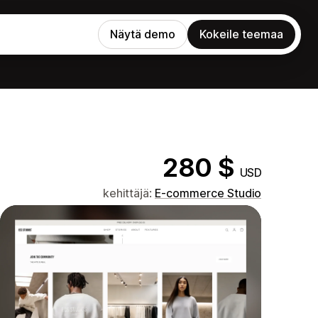
Näytä demo
Kokeile teemaa
280 $
USD
kehittäjä:
E-commerce Studio