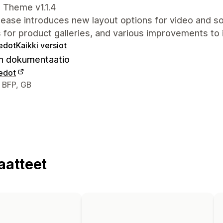
 Theme v1.1.4
lease introduces new layout options for video and s
 for product galleries, and various improvements to
iedot
Kaikki versiot
 dokumentaatio
iedot
elijan yhteystiedot
 BFP, GB
aatteet