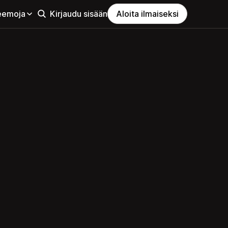
eemoja
Kirjaudu sisään
Aloita ilmaiseksi