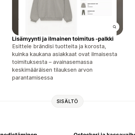
Lisämyynti ja ilmainen toimitus -palkki
Esittele brändisi tuotteita ja korosta,
kuinka kaukana asiakkaat ovat ilmaisesta
toimituksesta – avainasemassa
keskimääräisen tilauksen arvon
parantamisessa
SISÄLTÖ
nedistäminen
Ostoskori ja kassavaih