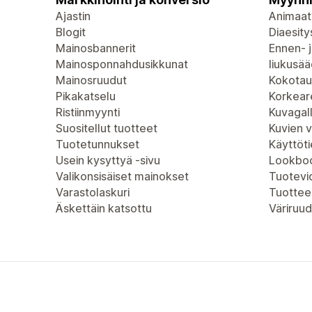
Ajastin
Animaat
Blogit
Diaesity
Mainosbannerit
Ennen- j
Mainosponnahdusikkunat
liukusää
Mainosruudut
Kokotau
Pikakatselu
Korkeare
Ristiinmyynti
Kuvagall
Suositellut tuotteet
Kuvien 
Tuotetunnukset
Käyttöt
Usein kysyttyä -sivu
Lookboo
Valikonsisäiset mainokset
Tuotevi
Varastolaskuri
Tuottee
Äskettäin katsottu
Väriruud