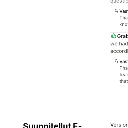
questio
Vast
Than
kno
Gra
we had
accordi
Vast
Tha
tea
tha
Suunnitellut E-
Version