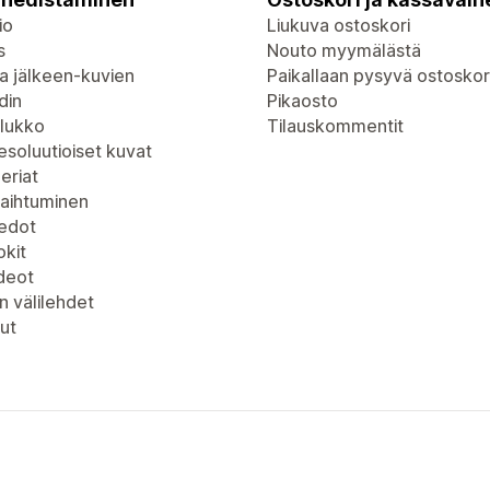
io
Liukuva ostoskori
s
Nouto myymälästä
a jälkeen-kuvien
Paikallaan pysyvä ostoskor
din
Pikaosto
lukko
Tilauskommentit
soluutioiset kuvat
eriat
vaihtuminen
iedot
kit
deot
n välilehdet
ut