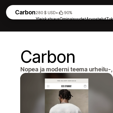
Carbon
280 $ USD
•
90%
Yleiskatsaus
Ominaisuudet
Arvostelut
Tuk
Carbon
Nopea ja moderni teema urheilu-, k