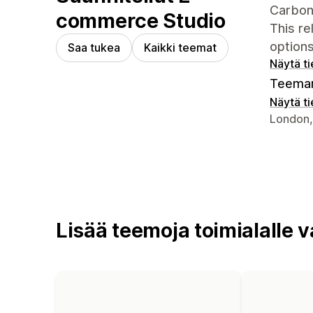
Carbon
commerce Studio
This re
options
Saa tukea
Kaikki teemat
Näytä t
Teeman
Näytä t
Suunnitt
London,
Lisää teemoja toimialalle v