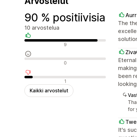
Arvostelut
90 % positiivisia
Aurr
The the
10 arvostelua
excelle
soluti
Positiiviset arvostelut
9
Ziva
Eternal
Neutraalit arvostelut
0
making 
been r
Negatiiviset arvostelut
1
looking
Kaikki arvostelut
Vast
Tha
for
Twe
It's su