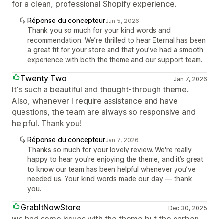
for a clean, professional Shopify experience.
Réponse du concepteur
Jun 5, 2026
Thank you so much for your kind words and
recommendation. We’re thrilled to hear Eternal has been
a great fit for your store and that you’ve had a smooth
experience with both the theme and our support team.
Twenty Two
Jan 7, 2026
It's such a beautiful and thought-through theme.
Also, whenever I require assistance and have
questions, the team are always so responsive and
helpful. Thank you!
Réponse du concepteur
Jan 7, 2026
Thanks so much for your lovely review. We're really
happy to hear you're enjoying the theme, and it’s great
to know our team has been helpful whenever you’ve
needed us. Your kind words made our day — thank
you.
GrabItNowStore
Dec 30, 2025
we had some issues with the theme but the carbon