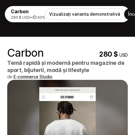
Carbon
Vizualizați varianta demonstrativă
Înc
280 $ USD
•
90%
Carbon
280 $
USD
Temă rapidă și modernă pentru magazine de
sport, bijuterii, modă și lifestyle
de
E-commerce Studio