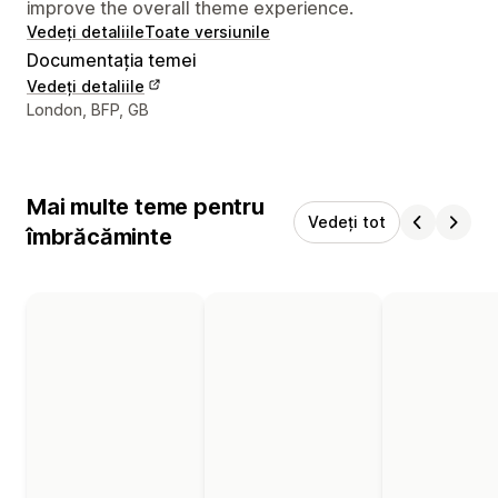
improve the overall theme experience.
Vedeți detaliile
Toate versiunile
Documentația temei
Vedeți detaliile
Detaliile de contact ale designerului
London, BFP, GB
Mai multe teme pentru
Vedeți tot
îmbrăcăminte