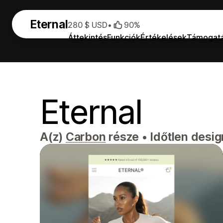
Eternal
280 $ USD
•
90%
Áttekintés
Funkciók
Értékelések
Támogat
Eternal
A(z)
Carbon
része
•
Időtlen desi