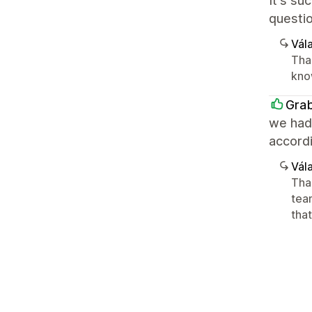
It's su
questio
Vála
Than
kno
Gra
we had
accordi
Vála
Tha
tea
tha