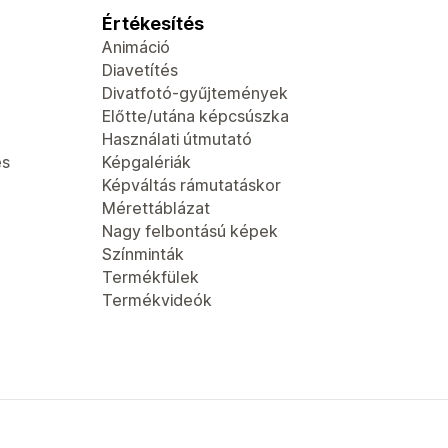
Értékesítés
Animáció
Diavetítés
Divatfotó-gyűjtemények
Előtte/utána képcsúszka
Használati útmutató
és
Képgalériák
Képváltás rámutatáskor
Mérettáblázat
Nagy felbontású képek
Színminták
Termékfülek
Termékvideók