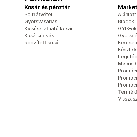
Kosár és pénztár
Market
Bolti átvétel
Ajánlot
Gyorsvásárlás
Blogok
Kicsúsztatható kosár
GYIK-ol
Kosárcímkék
Gyorsn
Rögzített kosár
Kereszt
Készlet
Legutób
Menün b
Promóci
Promóc
Promóci
Termék
Visszas