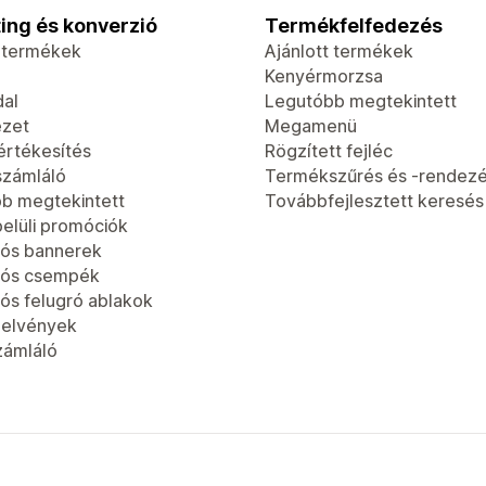
ing és konverzió
Termékfelfedezés
t termékek
Ajánlott termékek
Kenyérmorzsa
dal
Legutóbb megtekintett
ézet
Megamenü
értékesítés
Rögzített fejléc
számláló
Termékszűrés és -rendez
b megtekintett
Továbbfejlesztett keresés
elüli promóciók
ós bannerek
iós csempék
ós felugró ablakok
jelvények
zámláló