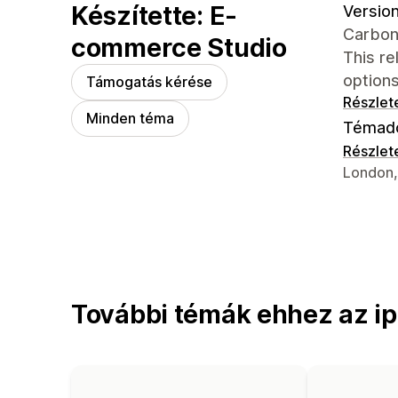
Készítette: E-
Version
Carbon
commerce Studio
This re
options
Támogatás kérése
Részlet
Minden téma
Témad
Részlet
Dizájner
London,
További témák ehhez az ip