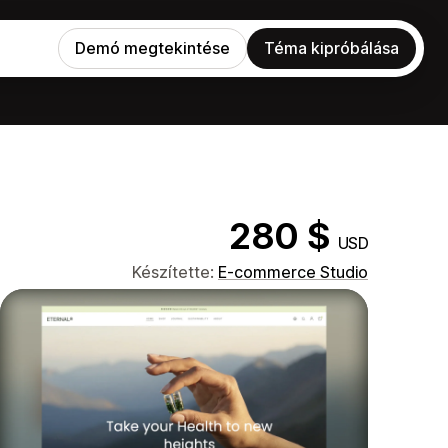
Demó megtekintése
Téma kipróbálása
280 $
USD
Készítette:
E-commerce Studio