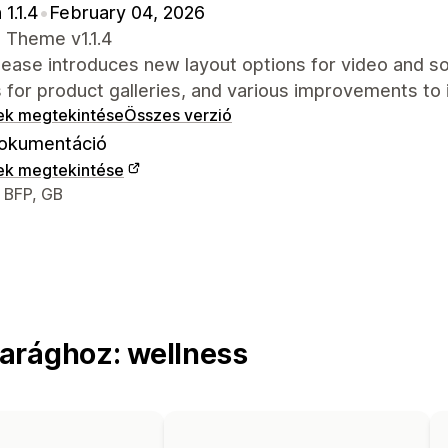
 1.1.4
•
February 04, 2026
 Theme v1.1.4
lease introduces new layout options for video and s
 for product galleries, and various improvements to
ek megtekintése
Összes verzió
okumentáció
ek megtekintése
 kapcsolattartási adatai
 BFP, GB
arághoz: wellness