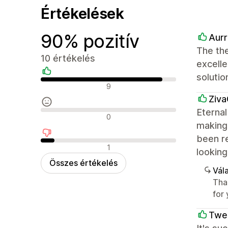
Értékelések
90% pozitív
Aurr
The the
10 értékelés
excelle
soluti
Pozitív értékelések
9
Ziva
Eternal
Semleges értékelések
0
making 
been r
Negatív értékelések
1
looking
Összes értékelés
Vála
Tha
for
Twe