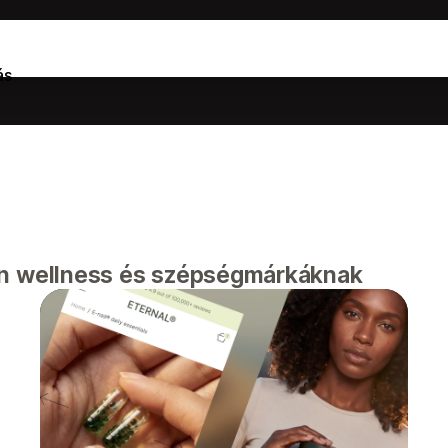
ás
gn wellness és szépségmárkáknak