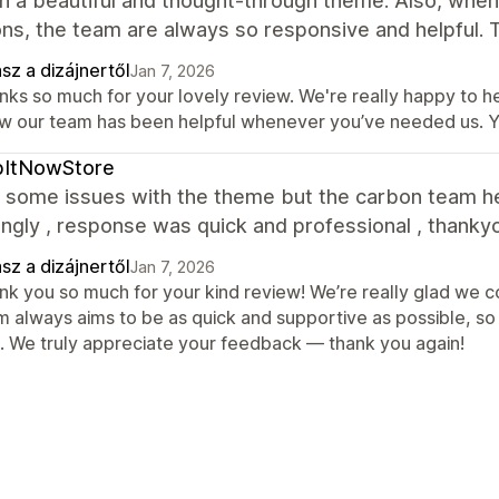
ch a beautiful and thought-through theme. Also, whe
ns, the team are always so responsive and helpful. 
sz a dizájnertől
Jan 7, 2026
ks so much for your lovely review. We're really happy to he
w our team has been helpful whenever you’ve needed us. Y
bItNowStore
 some issues with the theme but the carbon team h
ngly , response was quick and professional , thanky
sz a dizájnertől
Jan 7, 2026
nk you so much for your kind review! We’re really glad we c
m always aims to be as quick and supportive as possible, so 
t. We truly appreciate your feedback — thank you again!