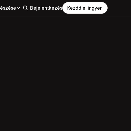
észése
Bejelentkezés
Kezdd el ingyen