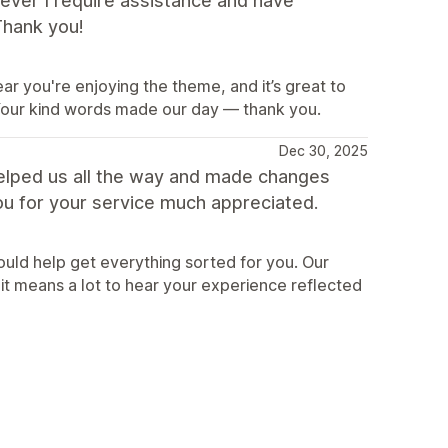
never I require assistance and have
Thank you!
ar you're enjoying the theme, and it’s great to
our kind words made our day — thank you.
Dec 30, 2025
elped us all the way and made changes
ou for your service much appreciated.
ould help get everything sorted for you. Our
it means a lot to hear your experience reflected