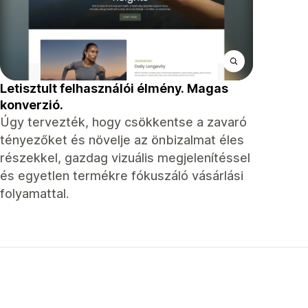
Letisztult felhasználói élmény. Magas
konverzió.
Úgy tervezték, hogy csökkentse a zavaró
tényezőket és növelje az önbizalmat éles
részekkel, gazdag vizuális megjelenítéssel
és egyetlen termékre fókuszáló vásárlási
folyamattal.