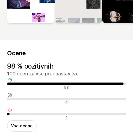
Ocene
98 % pozitivnih
100 ocen za vse prednastavitve
Pozitivne ocene
98
Nevtralne ocene
0
Negativne ocene
2
Vse ocene