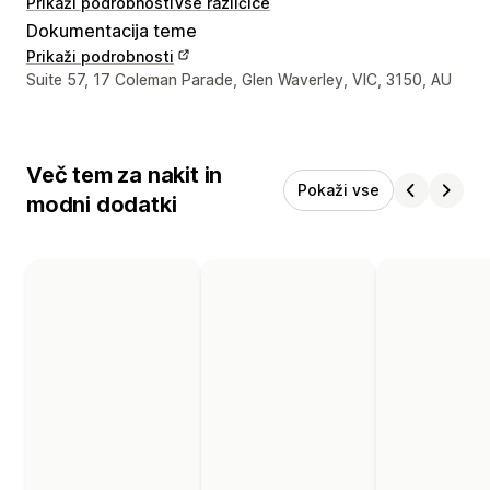
Prikaži podrobnosti
Vse različice
Dokumentacija teme
Prikaži podrobnosti
Podatki za stik z oblikovalcem
Suite 57, 17 Coleman Parade, Glen Waverley, VIC, 3150, AU
Več tem za nakit in
Pokaži vse
modni dodatki