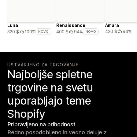
Luna
Renaissance
Amara
420 $
94%
320 $
100%
400 $
94%
NOVO
NOVO
USTVARJENO ZA TRGOVANJE
Najboljše spletne
trgovine na svetu
uporabljajo teme
Shopify
Pripravljeno na prihodnost
Redno posodobljeno in vedno deluje z