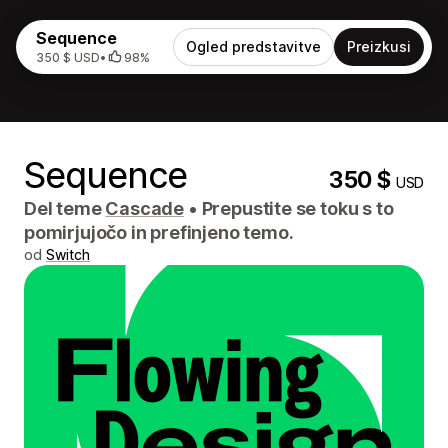
Sequence
Ogled predstavitve
Preizkusi
350 $ USD
•
98%
Sequence
350 $
USD
Del teme
Cascade
•
Prepustite se toku s to
pomirjujočo in prefinjeno temo.
od
Switch