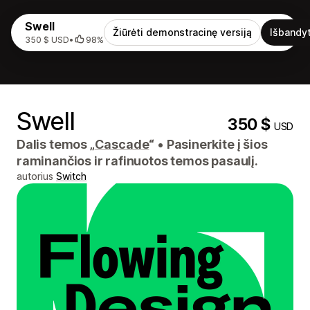
Swell
Žiūrėti demonstracinę versiją
Išbandyt
350 $ USD
•
98%
Swell
350 $
USD
Dalis temos „
Cascade
“
•
Pasinerkite į šios
raminančios ir rafinuotos temos pasaulį.
autorius
Switch