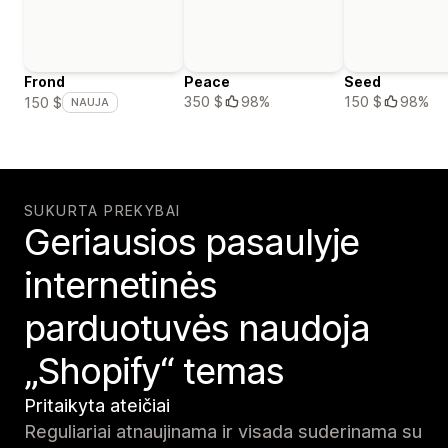
Frond
Peace
Seed
350 $
98%
150 $
98%
150 $
NAUJA
SUKURTA PREKYBAI
Geriausios pasaulyje
internetinės
parduotuvės naudoja
„Shopify“ temas
Pritaikyta ateičiai
Reguliariai atnaujinama ir visada suderinama su