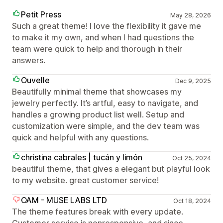
Petit Press
May 28, 2026
Such a great theme! I love the flexibility it gave me
to make it my own, and when I had questions the
team were quick to help and thorough in their
answers.
Ouvelle
Dec 9, 2025
Beautifully minimal theme that showcases my
jewelry perfectly. It’s artful, easy to navigate, and
handles a growing product list well. Setup and
customization were simple, and the dev team was
quick and helpful with any questions.
christina cabrales | tucán y limón
Oct 25, 2024
beautiful theme, that gives a elegant but playful look
to my website. great customer service!
OAM - MUSE LABS LTD
Oct 18, 2024
The theme features break with every update.
Customer service is nonresponsive, and since