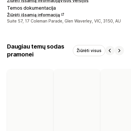
Žiūrėti išsamią informaciją
Visos versijos
Temos dokumentacija
Žiūrėti išsamią informaciją
Kūrėjo kontaktiniai duomenys
Suite 57, 17 Coleman Parade, Glen Waverley, VIC, 3150, AU
Daugiau temų sodas
Žiūrėti visus
pramonei