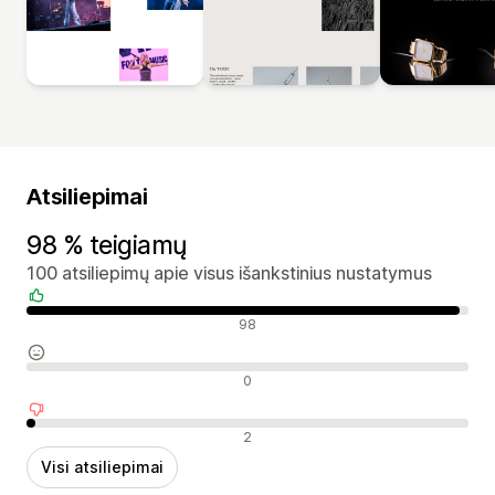
Atsiliepimai
98 % teigiamų
100 atsiliepimų apie visus išankstinius nustatymus
Teigiami atsiliepimai
98
Neutralūs atsiliepimai
0
Neigiami atsiliepimai
2
Visi atsiliepimai