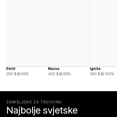
Petit
Nexvo
Ignite
390 $
99%
400 $
99%
380 $
100%
ZAMIŠLJENO ZA TRGOVINU
Najbolje svjetske