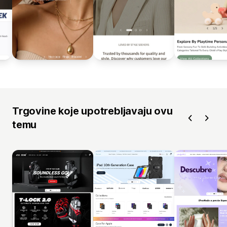
Trgovine koje upotrebljavaju ovu
temu