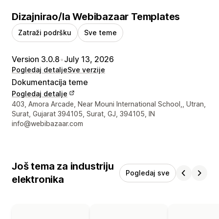
Dizajnirao/la Webibazaar Templates
Zatraži podršku
Sve teme
Version 3.0.8
•
July 13, 2026
Pogledaj detalje
Sve verzije
Dokumentacija teme
Pogledaj detalje
Podaci za kontakt dizajnera
403, Amora Arcade, Near Mouni International School,, Utran,
Surat, Gujarat 394105, Surat, GJ, 394105, IN
info@webibazaar.com
Još tema za industriju
Pogledaj sve
elektronika