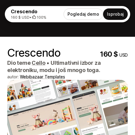
Crescendo
Pogledaj demo
Isprobaj
160 $ USD
•
100%
Crescendo
160 $
USD
Dio teme
Cello
•
Ultimativni izbor za
elektroniku, modu i još mnogo toga.
autor:
Webibazaar Templates