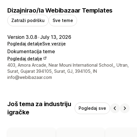
Dizajnirao/la Webibazaar Templates
Zatraži podršku
Sve teme
Version 3.0.8
•
July 13, 2026
Pogledaj detalje
Sve verzije
Dokumentacija teme
Pogledaj detalje
Podaci za kontakt dizajnera
403, Amora Arcade, Near Mouni International School,, Utran,
Surat, Gujarat 394105, Surat, GJ, 394105, IN
info@webibazaar.com
Još tema za industriju
Pogledaj sve
igračke