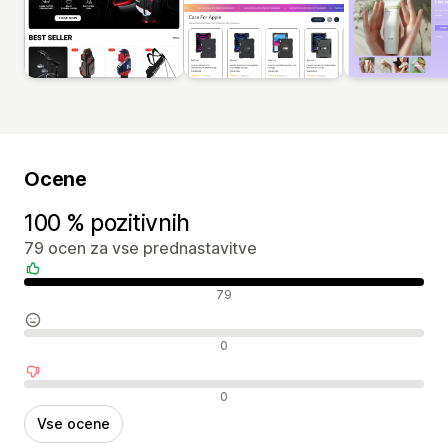
Ocene
100 % pozitivnih
79 ocen za vse prednastavitve
Pozitivne ocene
79
Nevtralne ocene
0
Negativne ocene
0
Vse ocene