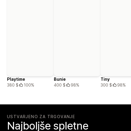
Playtime
Bunie
Tiny
380 $
100%
400 $
98%
300 $
98%
USTVARJENO ZA TRGOVANJE
Najboljše spletne