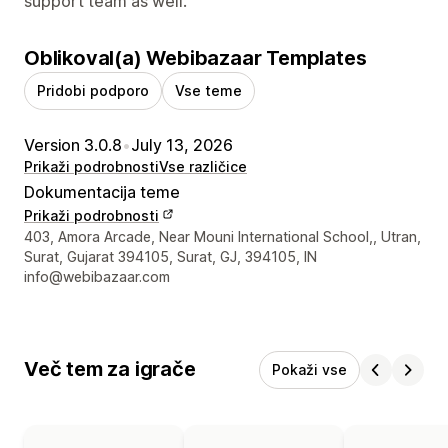
support team as well.
Oblikoval(a) Webibazaar Templates
Pridobi podporo
Vse teme
Version 3.0.8
•
July 13, 2026
Prikaži podrobnosti
Vse različice
Dokumentacija teme
Prikaži podrobnosti
Podatki za stik z oblikovalcem
403, Amora Arcade, Near Mouni International School,, Utran,
Surat, Gujarat 394105, Surat, GJ, 394105, IN
info@webibazaar.com
Več tem za igrače
Pokaži vse