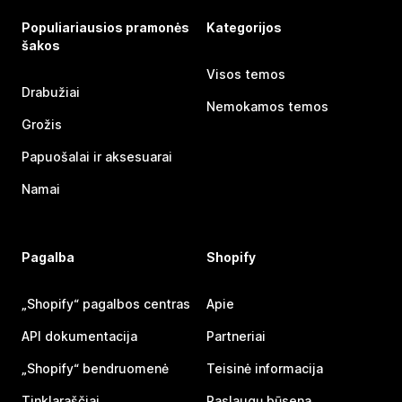
Populiariausios pramonės
Kategorijos
šakos
Visos temos
Drabužiai
Nemokamos temos
Grožis
Papuošalai ir aksesuarai
Namai
Pagalba
Shopify
„Shopify“ pagalbos centras
Apie
API dokumentacija
Partneriai
„Shopify“ bendruomenė
Teisinė informacija
Tinklaraščiai
Paslaugų būsena