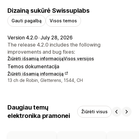
Dizainą sukūrė Swissuplabs
Gauti pagalbą
Visos temos
Version 4.2.0
•
July 28, 2026
The release 4.2.0 includes the following
improvements and bug fixes:
Žiūrėti išsamią informaciją
Visos versijos
Temos dokumentacija
Žiūrėti išsamią informaciją
Kūrėjo kontaktiniai duomenys
13 ch de Robin, Gletterens, 1544, CH
Daugiau temų
Žiūrėti visus
elektronika pramonei