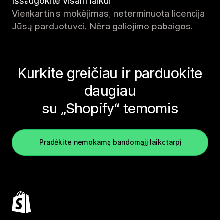
Išsaugokite visam laikui
Vienkartinis mokėjimas, neterminuota licencija
Jūsų parduotuvei. Nėra galiojimo pabaigos.
Kurkite greičiau ir parduokite
daugiau
su „Shopify“ temomis
Pradėkite nemokamą bandomąjį laikotarpį