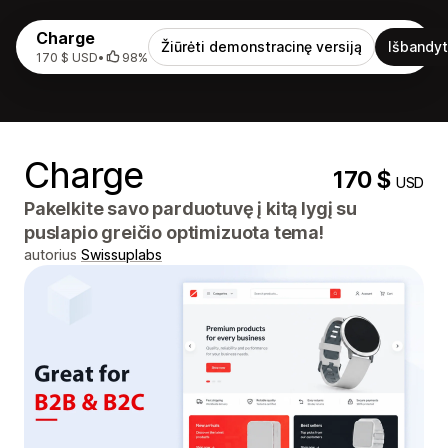
Charge
Žiūrėti demonstracinę versiją
Išbandyt
170 $ USD
•
98%
Charge
170 $
USD
Pakelkite savo parduotuvę į kitą lygį su
puslapio greičio optimizuota tema!
autorius
Swissuplabs