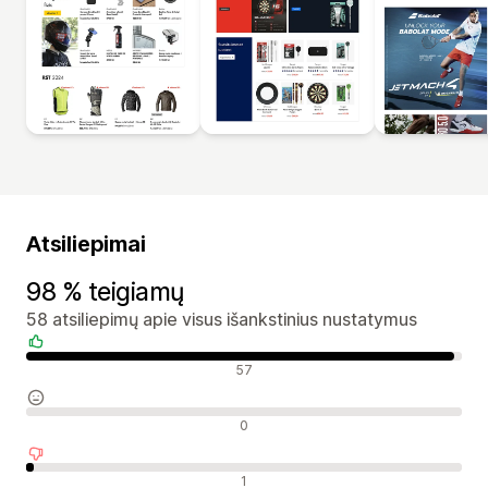
Atsiliepimai
98 % teigiamų
58 atsiliepimų apie visus išankstinius nustatymus
Teigiami atsiliepimai
57
Neutralūs atsiliepimai
0
Neigiami atsiliepimai
1