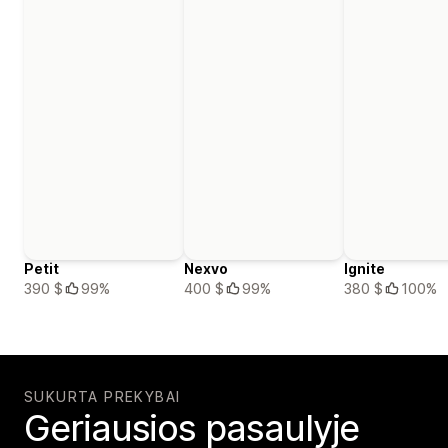
Petit
Nexvo
Ignite
390 $
99%
400 $
99%
380 $
100%
SUKURTA PREKYBAI
Geriausios pasaulyje