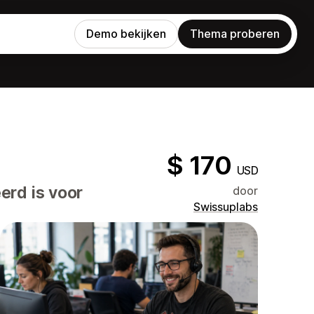
Demo bekijken
Thema proberen
$ 170
USD
erd is voor
door
Swissuplabs