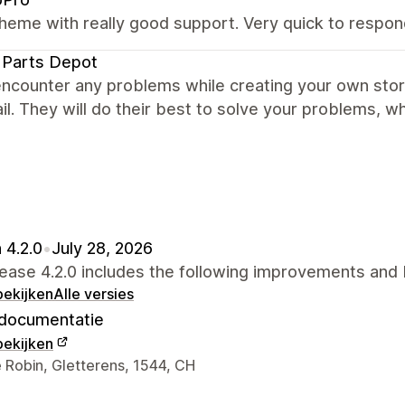
heme with really good support. Very quick to respond
 Parts Depot
encounter any problems while creating your own sto
il. They will do their best to solve your problems, whi
 4.2.0
•
July 28, 2026
ease 4.2.0 includes the following improvements and 
bekijken
Alle versies
documentatie
bekijken
gegevens ontwerper
 Robin, Gletterens, 1544, CH