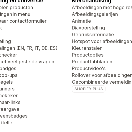
ing en conversie
Merchandising
len producten
Afbeeldingen met hoge res
ingen in menu
Afbeeldingsgalerijen
aar contactformulier
Animatie
k
Diavoorstelling
Gebruiksinformatie
lling
Hotspot voor afbeeldingen
lingen (EN, FR, IT, DE, ES)
Kleurenstalen
dchecker
Productopties
met veelgestelde vragen
Producttabbladen
tbadges
Productvideo's
pop-ups
Rollover voor afbeeldinge
egels
Gecombineerde vermeldin
anners
SHOPIFY PLUS
 bekeken
aar-links
weergave
uwensbadges
dteller