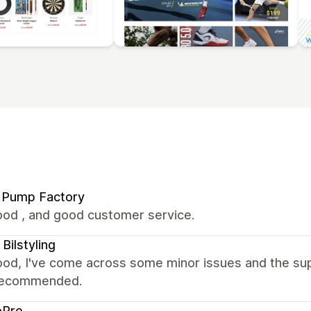
 Pump Factory
ood , and good customer service.
 Bilstyling
ood, I've come across some minor issues and the sup
. Recommended.
oPro