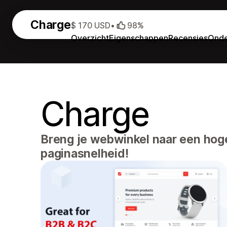
Charge
$ 170 USD
•
98%
Overzicht
Eigenschappen
Recensies
Onde
Charge
Breng je webwinkel naar een hoge
paginasnelheid!