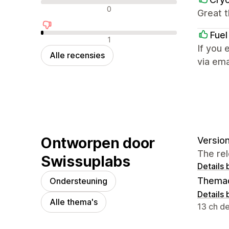
Neutrale recensies
0
Great t
Fuel
Negatieve recensies
1
If you 
Alle recensies
via ema
Ontworpen door
Version
The rel
Swissuplabs
Details 
Thema
Ondersteuning
Details 
Alle thema's
Contact
13 ch de