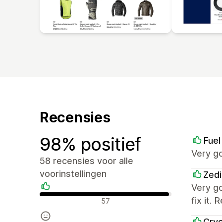
Recensies
98% positief
Fuel
Very g
58 recensies voor alle
voorinstellingen
Zedi
Very g
Positieve recensies
fix it
57
Cry