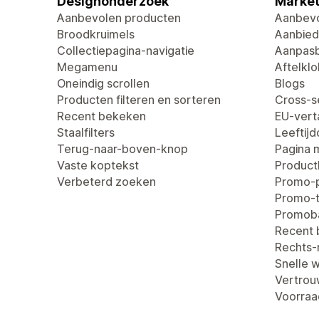
Designonderzoek
Market
Aanbevolen producten
Aanbevo
Broodkruimels
Aanbied
Collectiepagina-navigatie
Aanpasb
Megamenu
Aftelklo
Oneindig scrollen
Blogs
Producten filteren en sorteren
Cross-se
Recent bekeken
EU-verta
Staalfilters
Leeftij
Terug-naar-boven-knop
Pagina 
Vaste koptekst
Produc
Verbeterd zoeken
Promo-
Promo-t
Promob
Recent
Rechts-n
Snelle 
Vertro
Voorraa