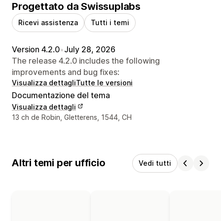
Progettato da Swissuplabs
Ricevi assistenza
Tutti i temi
Version 4.2.0
•
July 28, 2026
The release 4.2.0 includes the following
improvements and bug fixes:
Visualizza dettagli
Tutte le versioni
Documentazione del tema
Visualizza dettagli
Recapiti del designer
13 ch de Robin, Gletterens, 1544, CH
Altri temi per ufficio
Vedi tutti