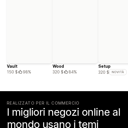
Vault
Wood
Setup
150 $
98%
320 $
84%
320 $
NOVITÀ
REALIZZATO PER IL COMMERCIO
I migliori negozi online al
mondo usano i temi