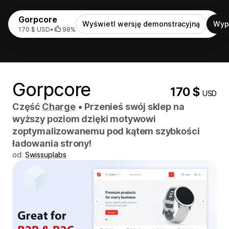
Gorpcore
Wyświetl wersję demonstracyjną
Wyp
170 $ USD
•
98%
Gorpcore
170 $
USD
Część
Charge
•
Przenieś swój sklep na
wyższy poziom dzięki motywowi
zoptymalizowanemu pod kątem szybkości
ładowania strony!
od:
Swissuplabs