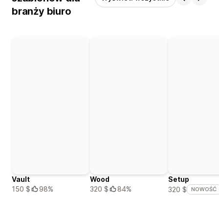
branży biuro
Vault
Wood
Setup
150 $
98%
320 $
84%
320 $
NOWOŚĆ