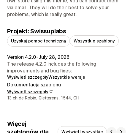
own store using this theme, you can contact them
via email. They will do their best to solve your
problems, which is really great.
Projekt: Swissuplabs
Uzyskaj pomoc techniczną
Wszystkie szablony
Version 4.2.0
•
July 28, 2026
The release 4.2.0 includes the following
improvements and bug fixes:
Wyświetl szczegóły
Wszystkie wersje
Dokumentacja szablonu
Wyświetl szczegóły
Dane kontaktowe projektanta
13 ch de Robin, Gletterens, 1544, CH
Więcej
szablonów dla
Wyświetl wszystkie