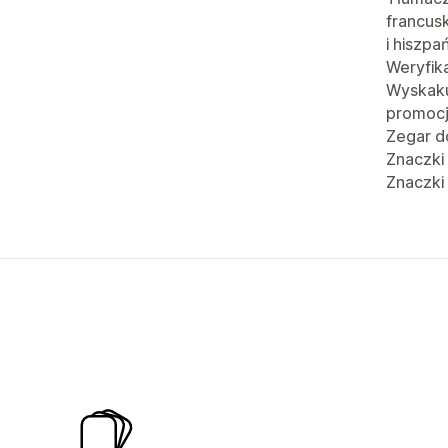
francusk
i hiszpa
Weryfik
Wyskaku
promoc
Zegar d
Znaczki
Znaczki