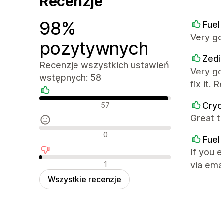
Recenzje
98%
Fuel
Very g
pozytywnych
Zedi
Recenzje wszystkich ustawień
Very g
wstępnych: 58
fix it
Pozytywne recenzje
Cry
57
Great t
Neutralne recenzje
0
Fuel
If you 
Negatywne recenzje
1
via ema
Wszystkie recenzje