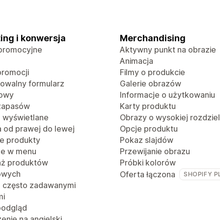
ing i konwersja
Merchandising
promocyjne
Aktywny punkt na obrazie
Animacja
promocji
Filmy o produkcie
rowalny formularz
Galerie obrazów
towy
Informacje o użytkowaniu
 zapasów
Karty produktu
o wyświetlane
Obrazy o wysokiej rozdzie
a od prawej do lewej
Opcje produktu
e produkty
Pokaz slajdów
je w menu
Przewijanie obrazu
aż produktów
Próbki kolorów
owych
Oferta łączona
SHOPIFY P
z często zadawanymi
mi
podgląd
nie na angielski,