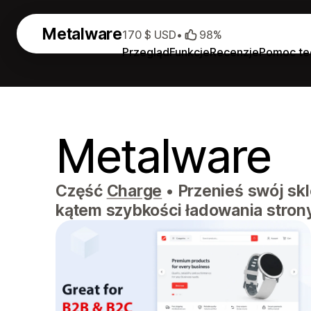
Metalware
170 $ USD
•
98%
Przegląd
Funkcje
Recenzje
Pomoc te
Metalware
Część
Charge
•
Przenieś swój sk
kątem szybkości ładowania stron