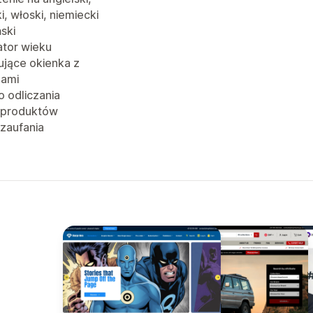
i, włoski, niemiecki
ński
ator wieku
jące okienka z
jami
o odliczania
 produktów
 zaufania