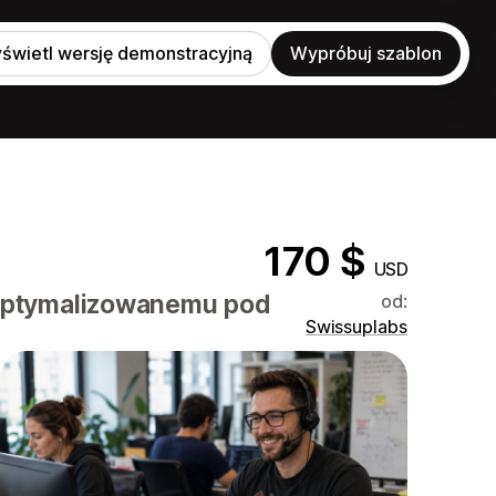
świetl wersję demonstracyjną
Wypróbuj szablon
170 $
USD
zoptymalizowanemu pod
od:
Swissuplabs