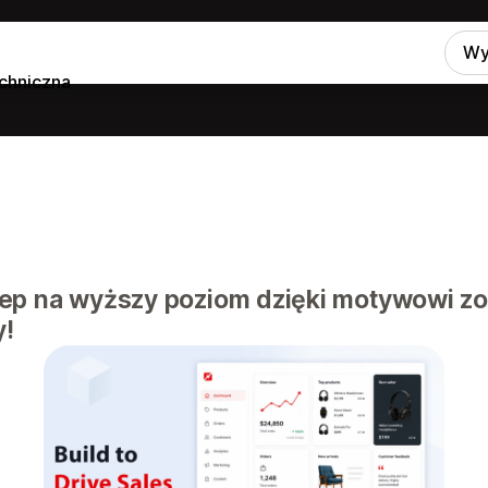
Wy
chniczna
lep na wyższy poziom dzięki motywowi 
y!