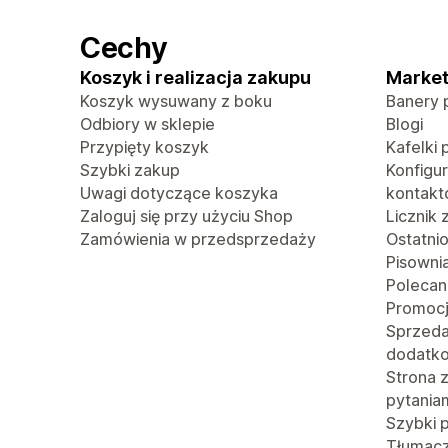
Cechy
Koszyk i realizacja zakupu
Market
Koszyk wysuwany z boku
Banery 
Odbiory w sklepie
Blogi
Przypięty koszyk
Kafelki 
Szybki zakup
Konfigu
Uwagi dotyczące koszyka
kontak
Zaloguj się przy użyciu Shop
Licznik
Zamówienia w przedsprzedaży
Ostatni
Pisowni
Polecan
Promoc
Sprzed
dodatk
Strona 
pytania
Szybki 
Tłumacze