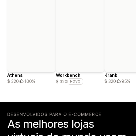
Athens
Workbench
Krank
$ 320
100%
$ 320
95%
$ 320
NOVO
DESENVOLVIDOS PARA O E-COMMERCE
As melhores lojas