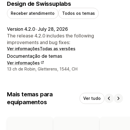
Design de Swissuplabs
Receber atendimento
Todos os temas
Version 4.2.0
•
July 28, 2026
The release 4.2.0 includes the following
improvements and bug fixes:
Ver informações
Todas as versões
Documentação de temas
Ver informações
Informações de contato do designer
13 ch de Robin, Gletterens, 1544, CH
Mais temas para
Ver tudo
equipamentos