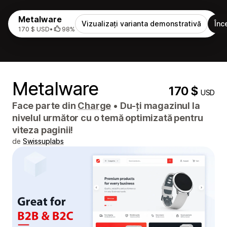
Metalware
Vizualizați varianta demonstrativă
Înc
170 $ USD
•
98%
Metalware
170 $
USD
Face parte din
Charge
•
Du-ți magazinul la
nivelul următor cu o temă optimizată pentru
viteza paginii!
de
Swissuplabs