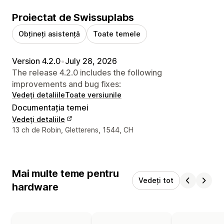
Proiectat de Swissuplabs
Obțineți asistență
Toate temele
Version 4.2.0
•
July 28, 2026
The release 4.2.0 includes the following
improvements and bug fixes:
Vedeți detaliile
Toate versiunile
Documentația temei
Vedeți detaliile
Detaliile de contact ale designerului
13 ch de Robin, Gletterens, 1544, CH
Mai multe teme pentru
Vedeți tot
hardware