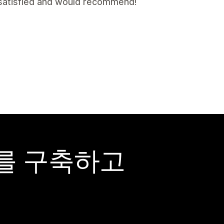
y satisfied and would recommend!
어를 구축하고