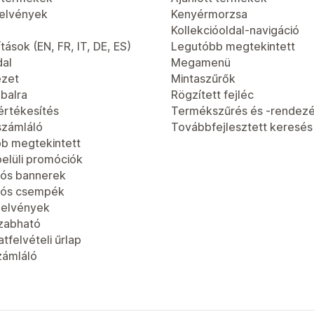
jelvények
Kenyérmorzsa
Kollekcióoldal-navigáció
tások (EN, FR, IT, DE, ES)
Legutóbb megtekintett
dal
Megamenü
ézet
Mintaszűrők
 balra
Rögzített fejléc
értékesítés
Termékszűrés és -rendez
számláló
Továbbfejlesztett keresés
b megtekintett
elüli promóciók
ós bannerek
iós csempék
jelvények
zabható
tfelvételi űrlap
zámláló