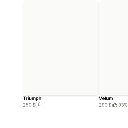
Triumph
Velum
250 $
290 $
93%
ÚJ