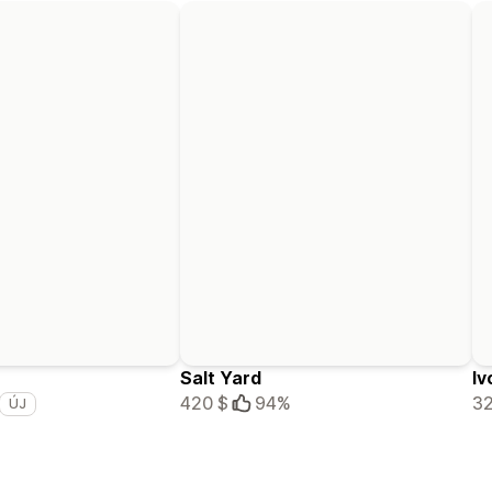
Salt Yard
Iv
420 $
94%
32
ÚJ