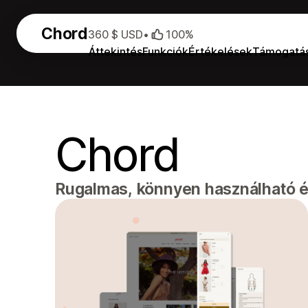
Chord
360 $ USD
•
100%
Áttekintés
Funkciók
Értékelések
Támogatá
Chord
Rugalmas, könnyen használható és