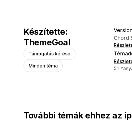
Készítette:
Version
Chord 
ThemeGoal
Részlet
Témad
Támogatás kérése
Részlet
Minden téma
Dizájner
51 Yanya
További témák ehhez az ip