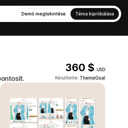
Demó megtekintése
Téma kipróbálása
360 $
USD
ontosít.
Készítette:
ThemeGoal