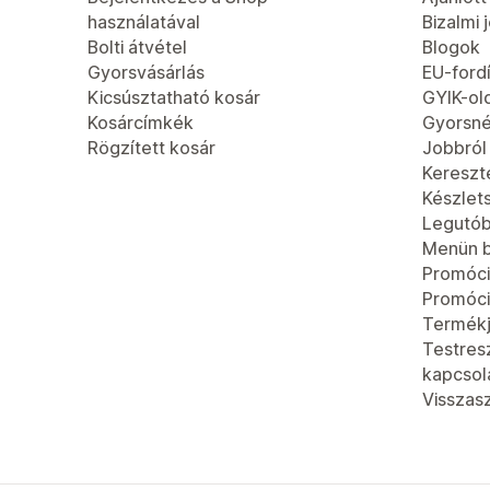
használatával
Bizalmi 
Bolti átvétel
Blogok
Gyorsvásárlás
EU-fordí
Kicsúsztatható kosár
GYIK-ol
Kosárcímkék
Gyorsn
Rögzített kosár
Jobbról
Kereszt
Készlet
Legutób
Menün b
Promóci
Promóc
Termék
Testres
kapcsola
Visszas