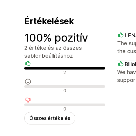
Értékelések
100% pozitív
LE
The sup
2 értékelés az összes
the cu
sablonbeállításhoz
Bilio
Pozitív értékelések
We have
2
support
Semleges értékelések
0
Negatív értékelések
0
Összes értékelés