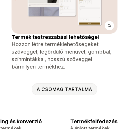
Termék testreszabási lehetőségei
Hozzon létre terméklehetőségeket
szöveggel, legördülő menüvel, gombbal,
színmintákkal, hosszú szöveggel
bármilyen termékhez.
A CSOMAG TARTALMA
ing és konverzió
Termékfelfedezés
t termékek
Ajánlott termékek