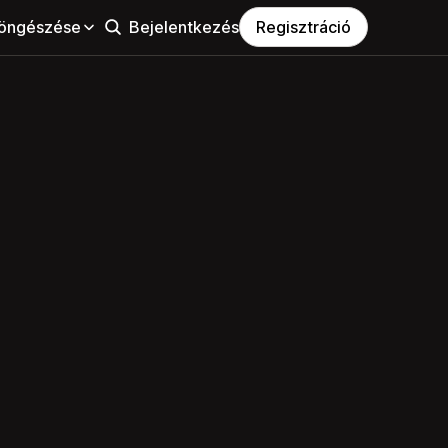
öngészése
Bejelentkezés
Regisztráció