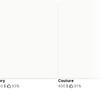
ory
Couture
0 $
93%
400 $
91%