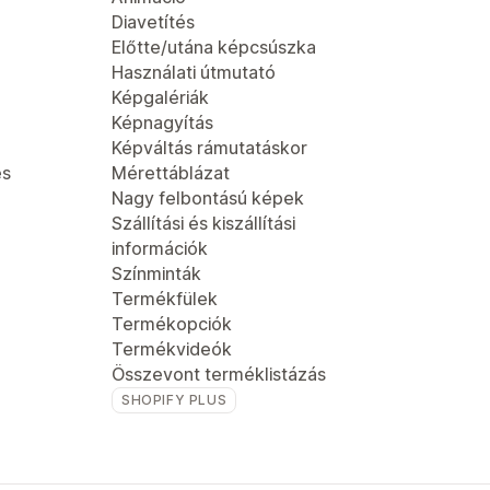
Diavetítés
Előtte/utána képcsúszka
Használati útmutató
Képgalériák
Képnagyítás
Képváltás rámutatáskor
és
Mérettáblázat
Nagy felbontású képek
Szállítási és kiszállítási
információk
Színminták
Termékfülek
Termékopciók
Termékvideók
Összevont terméklistázás
SHOPIFY PLUS