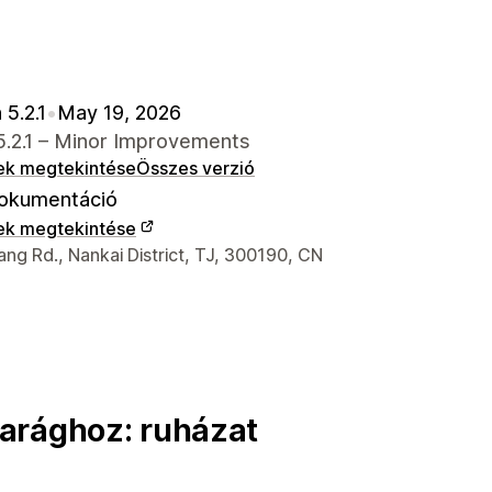
 5.2.1
•
May 19, 2026
5.2.1 – Minor Improvements
ek megtekintése
Összes verzió
okumentáció
ek megtekintése
 kapcsolattartási adatai
ng Rd., Nankai District, TJ, 300190, CN
arághoz: ruházat