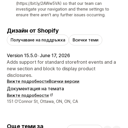
(https://bit.ly/2AWw5VA) so that our team can
investigate your navigation and theme settings to
ensure there aren't any further issues occurring.
Дизайн от Shopify
Получаване на поддръжка
Всички теми
Version 15.5.0
•
June 17, 2026
Adds support for standard storefront events and a
new section and block to display product
disclosures.
Вижте подробности
Всички версии
Документация на темата
Вижте подробности
Данни за връзка с дизайнера
151 O’Connor St, Ottawa, ON, ON, CA
Още теми за