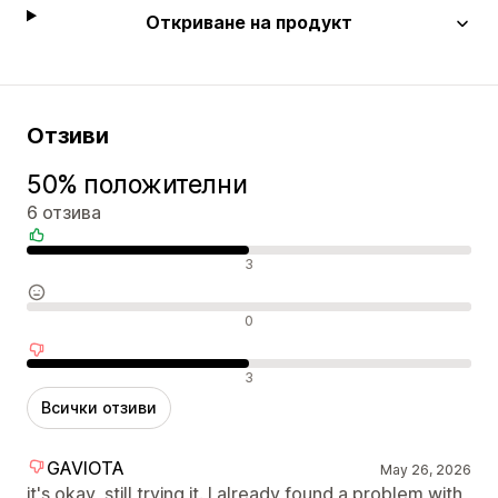
Откриване на продукт
Отзиви
50% положителни
6 отзива
Положителни отзиви
3
Неутрални отзиви
0
Отрицателни отзиви
3
Всички отзиви
GAVIOTA
May 26, 2026
it's okay, still trying it. I already found a problem with