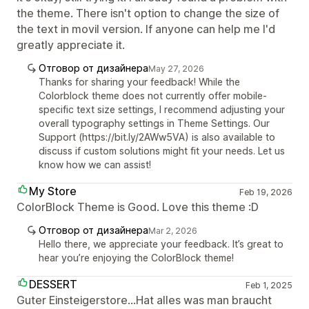
the theme. There isn't option to change the size of
the text in movil version. If anyone can help me I'd
greatly appreciate it.
Отговор от дизайнера
May 27, 2026
Thanks for sharing your feedback! While the
Colorblock theme does not currently offer mobile-
specific text size settings, I recommend adjusting your
overall typography settings in Theme Settings. Our
Support (https://bit.ly/2AWw5VA) is also available to
discuss if custom solutions might fit your needs. Let us
know how we can assist!
My Store
Feb 19, 2026
ColorBlock Theme is Good. Love this theme :D
Отговор от дизайнера
Mar 2, 2026
Hello there, we appreciate your feedback. It’s great to
hear you’re enjoying the ColorBlock theme!
DESSERT
Feb 1, 2025
Guter Einsteigerstore...Hat alles was man braucht