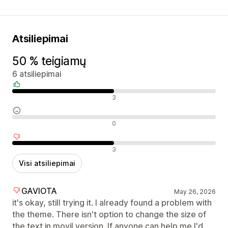
Atsiliepimai
50 % teigiamų
6 atsiliepimai
Teigiami atsiliepimai
3
Neutralūs atsiliepimai
0
Neigiami atsiliepimai
3
Visi atsiliepimai
GAVIOTA
May 26, 2026
it's okay, still trying it. I already found a problem with
the theme. There isn't option to change the size of
the text in movil version. If anyone can help me I'd