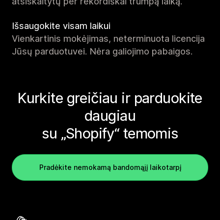
atsiskaitytų per rekordiškai trumpą laiką.
Išsaugokite visam laikui
Vienkartinis mokėjimas, neterminuota licencija
Jūsų parduotuvei. Nėra galiojimo pabaigos.
Kurkite greičiau ir parduokite
daugiau
su „Shopify“ temomis
Pradėkite nemokamą bandomąjį laikotarpį