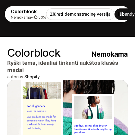
Colorblock
Žiūrėti demonstracinę versiją
Išbandy
Nemokama
•
50%
Colorblock
Nemokama
Ryški tema, idealiai tinkanti aukštos klasės
madai
autorius
Shopify