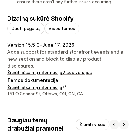
ensure there aren't any further issues occurring.
Dizainą sukūrė Shopify
Gauti pagalbą
Visos temos
Version 15.5.0
•
June 17, 2026
Adds support for standard storefront events and a
new section and block to display product
disclosures.
Žiūrėti išsamią informaciją
Visos versijos
Temos dokumentacija
Žiūrėti išsamią informaciją
Kūrėjo kontaktiniai duomenys
151 O’Connor St, Ottawa, ON, ON, CA
Daugiau temų
Žiūrėti visus
drabužiai pramonei