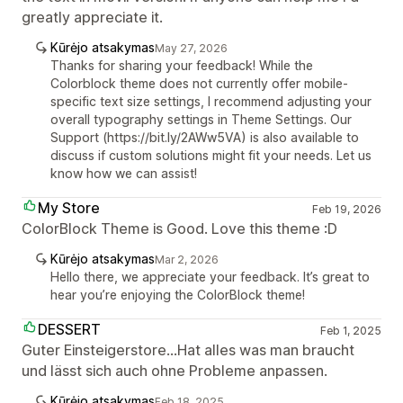
greatly appreciate it.
Kūrėjo atsakymas
May 27, 2026
Thanks for sharing your feedback! While the
Colorblock theme does not currently offer mobile-
specific text size settings, I recommend adjusting your
overall typography settings in Theme Settings. Our
Support (https://bit.ly/2AWw5VA) is also available to
discuss if custom solutions might fit your needs. Let us
know how we can assist!
My Store
Feb 19, 2026
ColorBlock Theme is Good. Love this theme :D
Kūrėjo atsakymas
Mar 2, 2026
Hello there, we appreciate your feedback. It’s great to
hear you’re enjoying the ColorBlock theme!
DESSERT
Feb 1, 2025
Guter Einsteigerstore...Hat alles was man braucht
und lässt sich auch ohne Probleme anpassen.
Kūrėjo atsakymas
Feb 18, 2025