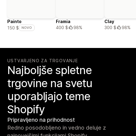
Painto
Framia
Clay
400 $
98%
300 $
98%
150 $
NOVO
USTVARJENO ZA TRGOVANJE
Najboljše spletne
trgovine na svetu
uporabljajo teme
Shopify
Pripravljeno na prihodnost
Redno posodobljeno in vedno deluje z
najnovejšimi funkcijami Shopify.