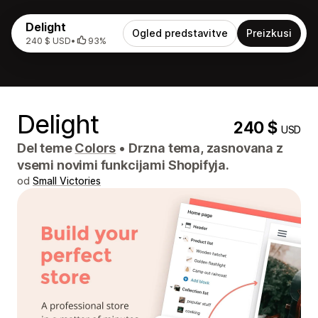
Delight
Ogled predstavitve
Preizkusi
240 $ USD
•
93%
Delight
240 $
USD
Del teme
Colors
•
Drzna tema, zasnovana z
vsemi novimi funkcijami Shopifyja.
od
Small Victories