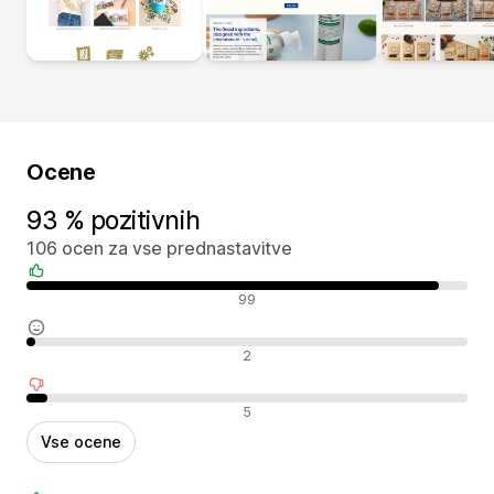
Ocene
93 % pozitivnih
106 ocen za vse prednastavitve
Pozitivne ocene
99
Nevtralne ocene
2
Negativne ocene
5
Vse ocene