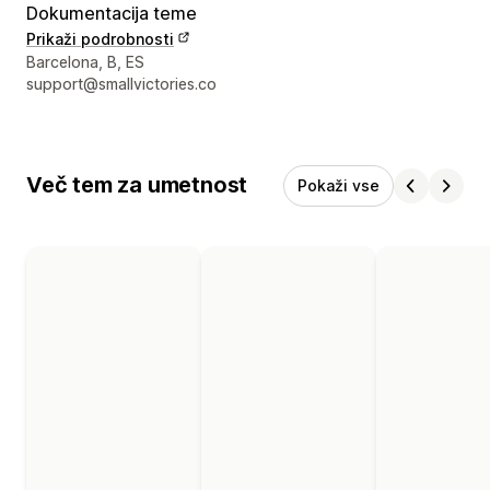
Dokumentacija teme
Prikaži podrobnosti
Podatki za stik z oblikovalcem
Barcelona, B, ES
support@smallvictories.co
Več tem za umetnost
Pokaži vse