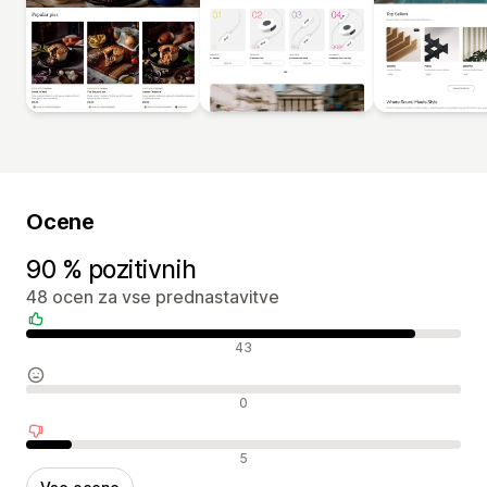
Ocene
90 % pozitivnih
48 ocen za vse prednastavitve
Pozitivne ocene
43
Nevtralne ocene
0
Negativne ocene
5