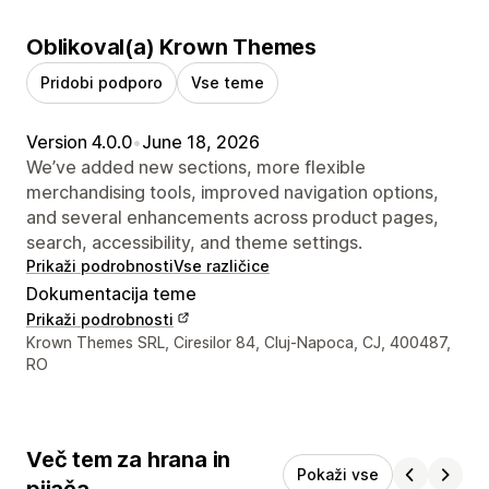
Oblikoval(a) Krown Themes
Pridobi podporo
Vse teme
Version 4.0.0
•
June 18, 2026
We’ve added new sections, more flexible
merchandising tools, improved navigation options,
and several enhancements across product pages,
search, accessibility, and theme settings.
Prikaži podrobnosti
Vse različice
Dokumentacija teme
Prikaži podrobnosti
Podatki za stik z oblikovalcem
Krown Themes SRL, Ciresilor 84, Cluj-Napoca, CJ, 400487,
RO
Več tem za hrana in
Pokaži vse
pijača