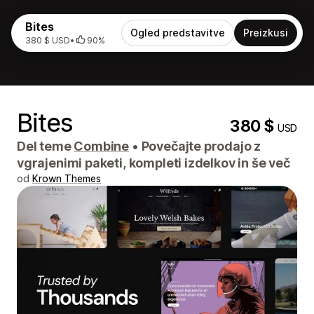
Bites
Ogled predstavitve
Preizkusi
380 $ USD
•
90%
Bites
380 $
USD
Del teme
Combine
•
Povečajte prodajo z
vgrajenimi paketi, kompleti izdelkov in še več
od
Krown Themes