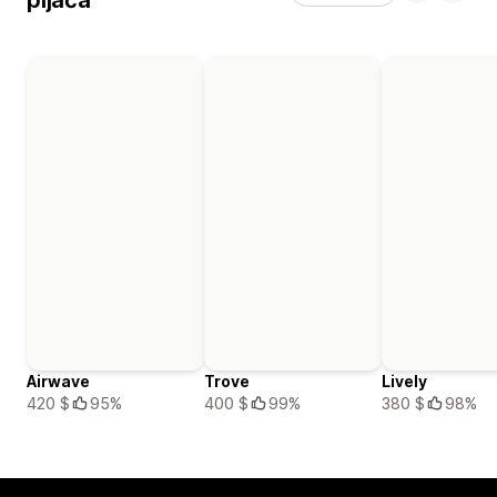
Airwave
Trove
Lively
420 $
95%
400 $
99%
380 $
98%