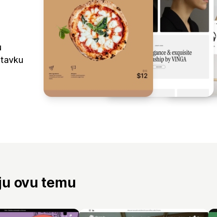
u
stavku
aju ovu temu