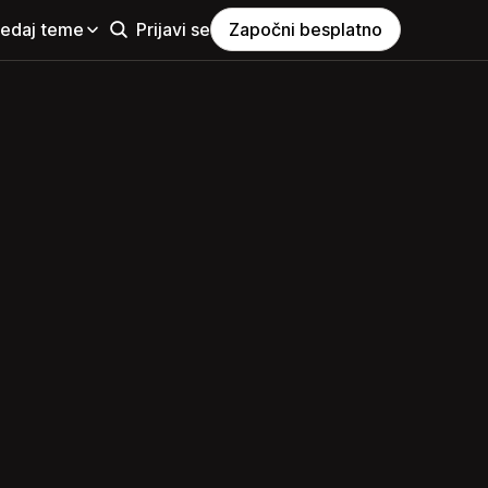
ledaj teme
Prijavi se
Započni besplatno