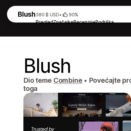
Blush
380 $ USD
•
90%
Pregled
Značajke
Recenzije
Podrška
Blush
Dio teme
Combine
•
Povećajte pro
toga