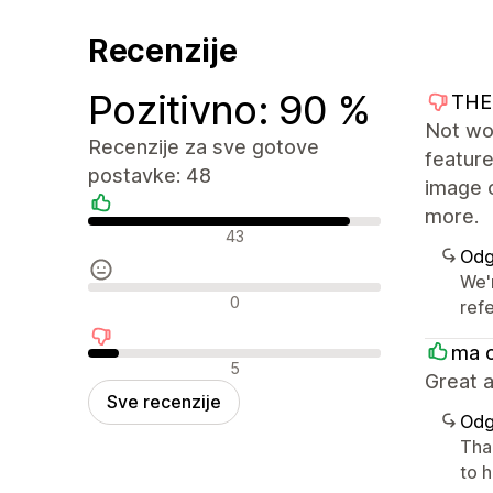
Recenzije
Pozitivno: 90 %
THE
Not wo
Recenzije za sve gotove
feature
postavke: 48
image 
more.
Pozitivne recenzije
43
Odg
We'
Neutralne recenzije
0
ref
ma 
Negativne recenzije
5
Great a
Sve recenzije
Odg
Tha
to h