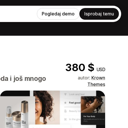
Pogledaj demo
Isprobaj temu
380 $
USD
da i još mnogo
autor:
Krown
Themes