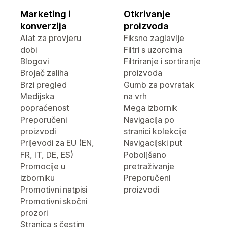
Marketing i
Otkrivanje
konverzija
proizvoda
Alat za provjeru
Fiksno zaglavlje
dobi
Filtri s uzorcima
Blogovi
Filtriranje i sortiranje
Brojač zaliha
proizvoda
Brzi pregled
Gumb za povratak
Medijska
na vrh
popraćenost
Mega izbornik
Preporučeni
Navigacija po
proizvodi
stranici kolekcije
Prijevodi za EU (EN,
Navigacijski put
FR, IT, DE, ES)
Poboljšano
Promocije u
pretraživanje
izborniku
Preporučeni
Promotivni natpisi
proizvodi
Promotivni skočni
prozori
Stranica s čestim