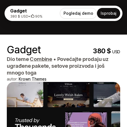
Gadget
Pogledaj demo
Isprobaj
380 $ USD
•
90%
Gadget
380 $
USD
Dio teme
Combine
•
Povećajte prodaju uz
ugrađene pakete, setove proizvoda i još
mnogo toga
autor:
Krown Themes