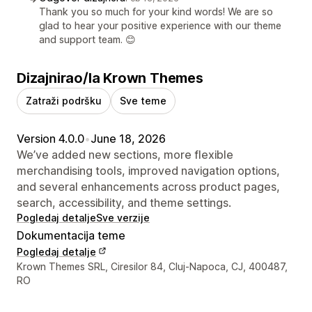
Thank you so much for your kind words! We are so
glad to hear your positive experience with our theme
and support team. 😊
Dizajnirao/la Krown Themes
Zatraži podršku
Sve teme
Version 4.0.0
•
June 18, 2026
We’ve added new sections, more flexible
merchandising tools, improved navigation options,
and several enhancements across product pages,
search, accessibility, and theme settings.
Pogledaj detalje
Sve verzije
Dokumentacija teme
Pogledaj detalje
Podaci za kontakt dizajnera
Krown Themes SRL, Ciresilor 84, Cluj-Napoca, CJ, 400487,
RO