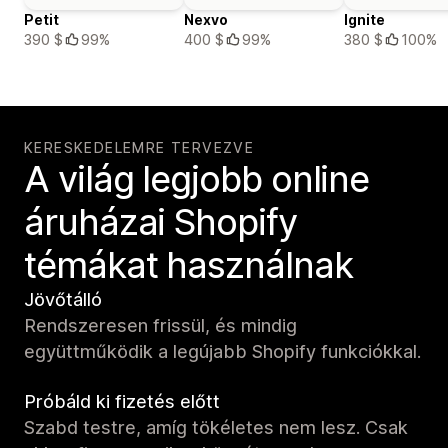
Petit
Nexvo
Ignite
390 $
99%
400 $
99%
380 $
100%
KERESKEDELEMRE TERVEZVE
A világ legjobb online
áruházai Shopify
témákat használnak
Jövőtálló
Rendszeresen frissül, és mindig
együttműködik a legújabb Shopify funkciókkal.
Próbáld ki fizetés előtt
Szabd testre, amíg tökéletes nem lesz. Csak