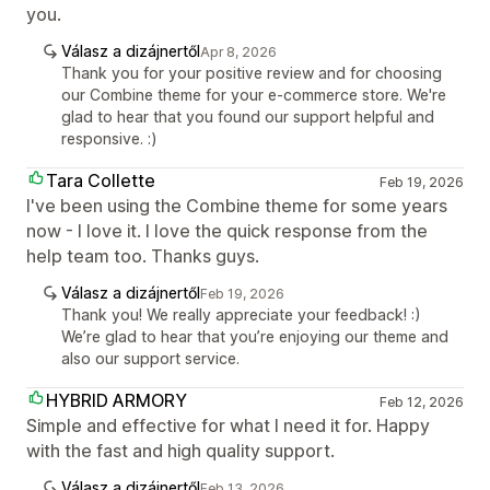
you.
Válasz a dizájnertől
Apr 8, 2026
Thank you for your positive review and for choosing
our Combine theme for your e-commerce store. We're
glad to hear that you found our support helpful and
responsive. :)
Tara Collette
Feb 19, 2026
I've been using the Combine theme for some years
now - I love it. I love the quick response from the
help team too. Thanks guys.
Válasz a dizájnertől
Feb 19, 2026
Thank you! We really appreciate your feedback! :)
We’re glad to hear that you’re enjoying our theme and
also our support service.
HYBRID ARMORY
Feb 12, 2026
Simple and effective for what I need it for. Happy
with the fast and high quality support.
Válasz a dizájnertől
Feb 13, 2026