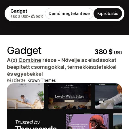
Gadget
Demó megtekintése
Kipróbálás
380 $ USD
•
90%
Gadget
380 $
USD
A(z)
Combine
része
•
Növelje az eladásokat
beépített csomagokkal, termékkészletekkel
és egyebekkel
Készítette:
Krown Themes