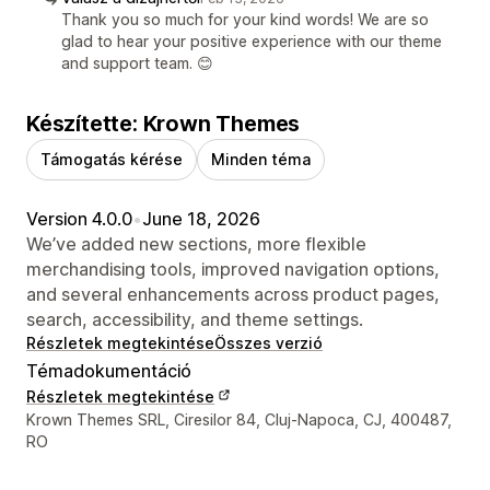
Thank you so much for your kind words! We are so
glad to hear your positive experience with our theme
and support team. 😊
Készítette: Krown Themes
Támogatás kérése
Minden téma
Version 4.0.0
•
June 18, 2026
We’ve added new sections, more flexible
merchandising tools, improved navigation options,
and several enhancements across product pages,
search, accessibility, and theme settings.
Részletek megtekintése
Összes verzió
Témadokumentáció
Részletek megtekintése
Dizájner kapcsolattartási adatai
Krown Themes SRL, Ciresilor 84, Cluj-Napoca, CJ, 400487,
RO