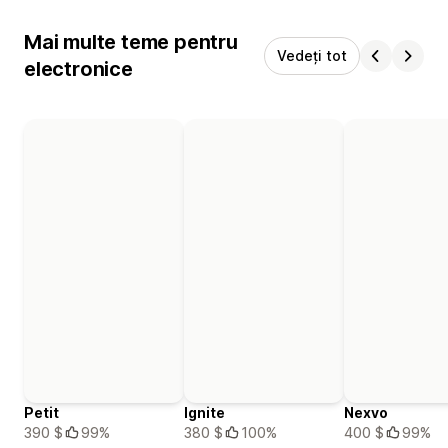
Mai multe teme pentru
Vedeți tot
electronice
Petit
Ignite
Nexvo
390 $
99%
380 $
100%
400 $
99%