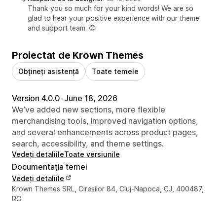
Thank you so much for your kind words! We are so
glad to hear your positive experience with our theme
and support team. 😊
Proiectat de Krown Themes
Obțineți asistență
Toate temele
Version 4.0.0
•
June 18, 2026
We’ve added new sections, more flexible
merchandising tools, improved navigation options,
and several enhancements across product pages,
search, accessibility, and theme settings.
Vedeți detaliile
Toate versiunile
Documentația temei
Vedeți detaliile
Detaliile de contact ale designerului
Krown Themes SRL, Ciresilor 84, Cluj-Napoca, CJ, 400487,
RO