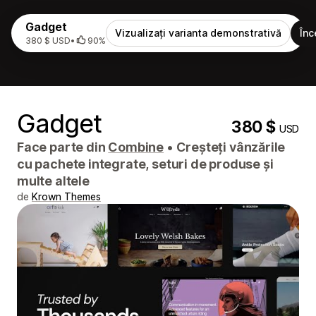
Gadget
Vizualizați varianta demonstrativă
Înc
380 $ USD
•
90%
Gadget
380 $
USD
Face parte din
Combine
•
Creșteți vânzările
cu pachete integrate, seturi de produse și
multe altele
de
Krown Themes