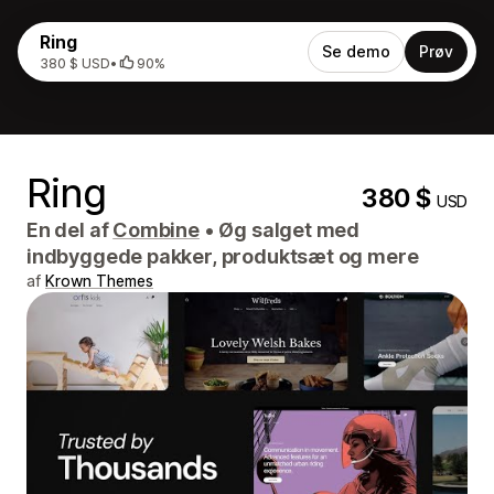
Ring
Se demo
Prøv
380 $ USD
•
90%
Ring
380 $
USD
En del af
Combine
•
Øg salget med
indbyggede pakker, produktsæt og mere
af
Krown Themes