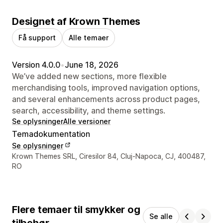
Designet af Krown Themes
Få support
Alle temaer
Version 4.0.0
•
June 18, 2026
We’ve added new sections, more flexible
merchandising tools, improved navigation options,
and several enhancements across product pages,
search, accessibility, and theme settings.
Se oplysninger
Alle versioner
Temadokumentation
Se oplysninger
Se kontaktoplysninger
Krown Themes SRL, Ciresilor 84, Cluj-Napoca, CJ, 400487,
RO
Flere temaer til smykker og
Se alle
tilbehør