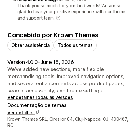
Thank you so much for your kind words! We are so
glad to hear your positive experience with our theme
and support team. 😊
Concebido por Krown Themes
Obter assistência
Todos os temas
Version 4.0.0
•
June 18, 2026
We’ve added new sections, more flexible
merchandising tools, improved navigation options,
and several enhancements across product pages,
search, accessibility, and theme settings.
Ver detalhes
Todas as versões
Documentação de temas
Ver detalhes
Detalhes de contacto do designer
Krown Themes SRL, Ciresilor 84, Cluj-Napoca, CJ, 400487,
RO