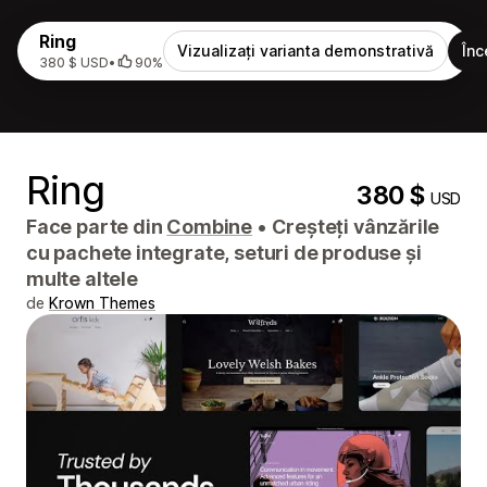
Ring
Vizualizați varianta demonstrativă
Înc
380 $ USD
•
90%
Ring
380 $
USD
Face parte din
Combine
•
Creșteți vânzările
cu pachete integrate, seturi de produse și
multe altele
de
Krown Themes