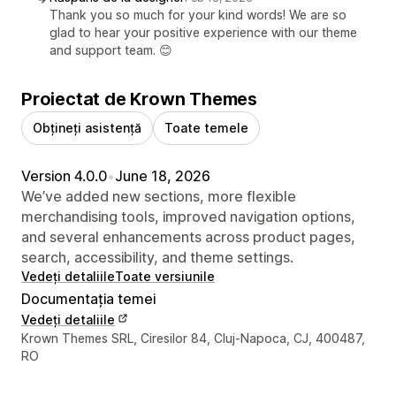
Thank you so much for your kind words! We are so
glad to hear your positive experience with our theme
and support team. 😊
Proiectat de Krown Themes
Obțineți asistență
Toate temele
Version 4.0.0
•
June 18, 2026
We’ve added new sections, more flexible
merchandising tools, improved navigation options,
and several enhancements across product pages,
search, accessibility, and theme settings.
Vedeți detaliile
Toate versiunile
Documentația temei
Vedeți detaliile
Detaliile de contact ale designerului
Krown Themes SRL, Ciresilor 84, Cluj-Napoca, CJ, 400487,
RO