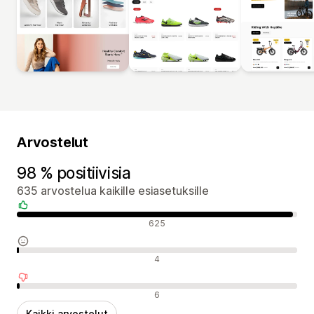
Arvostelut
98 % positiivisia
635 arvostelua kaikille esiasetuksille
Positiiviset arvostelut
625
Neutraalit arvostelut
4
Negatiiviset arvostelut
6
Kaikki arvostelut