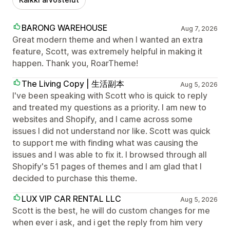
BARONG WAREHOUSE
Aug 7, 2026
Great modern theme and when I wanted an extra
feature, Scott, was extremely helpful in making it
happen. Thank you, RoarTheme!
The Living Copy | 生活副本
Aug 5, 2026
I've been speaking with Scott who is quick to reply
and treated my questions as a priority. I am new to
websites and Shopify, and I came across some
issues I did not understand nor like. Scott was quick
to support me with finding what was causing the
issues and I was able to fix it. I browsed through all
Shopify's 51 pages of themes and I am glad that I
decided to purchase this theme.
LUX VIP CAR RENTAL LLC
Aug 5, 2026
Scott is the best, he will do custom changes for me
when ever i ask, and i get the reply from him very