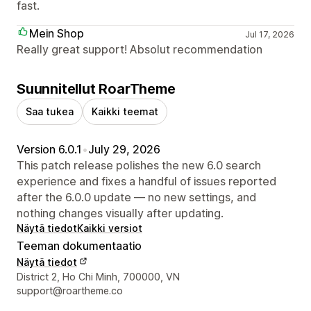
fast.
Mein Shop
Jul 17, 2026
Really great support! Absolut recommendation
Suunnitellut RoarTheme
Saa tukea
Kaikki teemat
Version 6.0.1
•
July 29, 2026
This patch release polishes the new 6.0 search
experience and fixes a handful of issues reported
after the 6.0.0 update — no new settings, and
nothing changes visually after updating.
Näytä tiedot
Kaikki versiot
Teeman dokumentaatio
Näytä tiedot
Suunnittelijan yhteystiedot
District 2, Ho Chi Minh, 700000, VN
support@roartheme.co