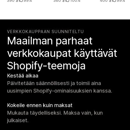
390 $
99%
380 $
100%
400 $
99%
VERKKOKAUPPAAN SUUNNITELTU
Maailman parhaat
verkko­kaupat käyttävät
Shopify-teemoja
Kestää aikaa
Päivitetään säännöllisesti ja toimii aina
uusimpien Shopify-ominaisuuksien kanssa.
Kokeile ennen kuin maksat
Mukauta täydelliseksi. Maksa vain, kun
julkaiset.