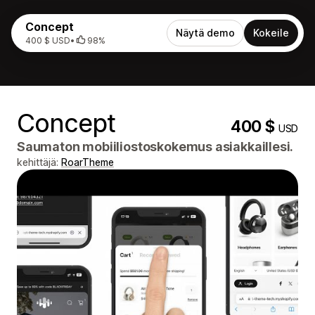
Concept
Näytä demo
Kokeile
400 $ USD
•
98%
Concept
400 $
USD
Saumaton mobiiliostoskokemus asiakkaillesi.
kehittäjä:
RoarTheme