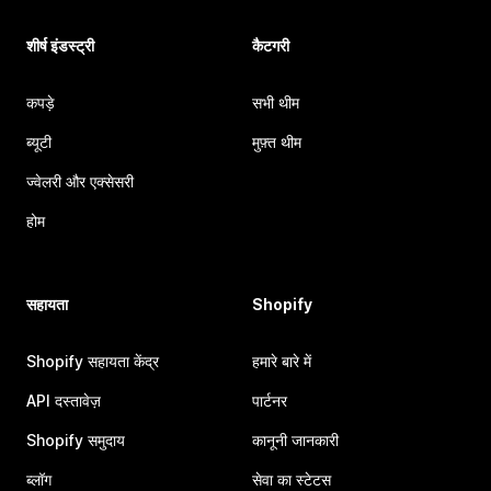
शीर्ष इंडस्ट्री
कैटगरी
कपड़े
सभी थीम
ब्यूटी
मुफ़्त थीम
ज्वेलरी और एक्सेसरी
होम
सहायता
Shopify
Shopify सहायता केंद्र
हमारे बारे में
API दस्तावेज़
पार्टनर
Shopify समुदाय
कानूनी जानकारी
ब्लॉग
सेवा का स्टेटस