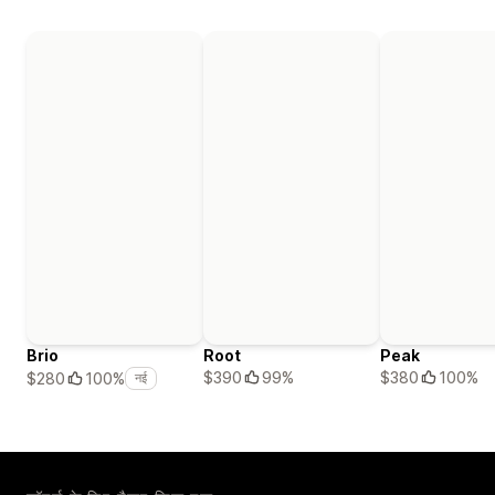
Brio
Root
Peak
$390
99%
$380
100%
$280
100%
नई