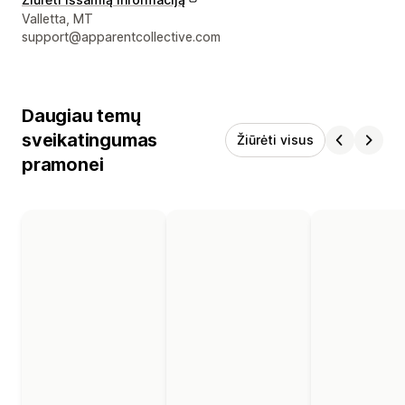
Kūrėjo kontaktiniai duomenys
Valletta, MT
support@apparentcollective.com
Daugiau temų
sveikatingumas
Žiūrėti visus
pramonei