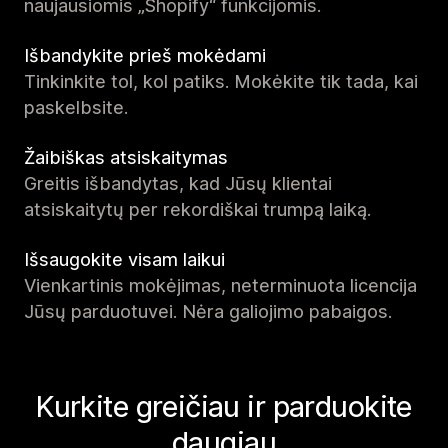
naujausiomis „Shopify“ funkcijomis.
Išbandykite prieš mokėdami
Tinkinkite tol, kol patiks. Mokėkite tik tada, kai
paskelbsite.
Žaibiškas atsiskaitymas
Greitis išbandytas, kad Jūsų klientai
atsiskaitytų per rekordiškai trumpą laiką.
Išsaugokite visam laikui
Vienkartinis mokėjimas, neterminuota licencija
Jūsų parduotuvei. Nėra galiojimo pabaigos.
Kurkite greičiau ir parduokite
daugiau