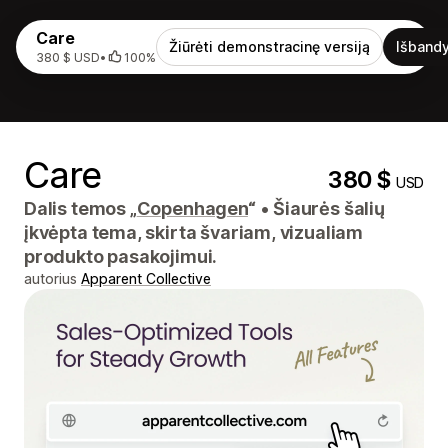
Care
Žiūrėti demonstracinę versiją
Išbandy
380 $ USD
•
100%
Care
380 $
USD
Dalis temos „
Copenhagen
“
•
Šiaurės šalių
įkvėpta tema, skirta švariam, vizualiam
produkto pasakojimui.
autorius
Apparent Collective