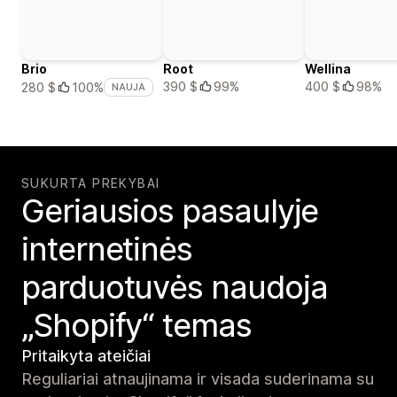
Brio
Root
Wellina
390 $
99%
400 $
98%
280 $
100%
NAUJA
SUKURTA PREKYBAI
Geriausios pasaulyje
internetinės
parduotuvės naudoja
„Shopify“ temas
Pritaikyta ateičiai
Reguliariai atnaujinama ir visada suderinama su