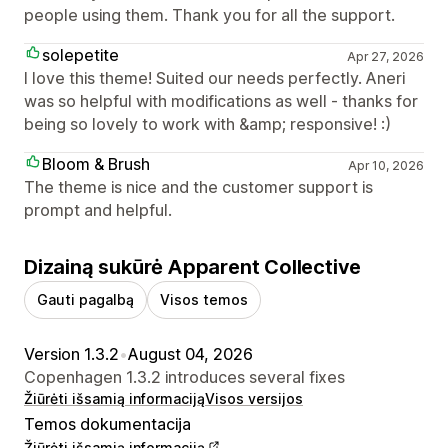
people using them. Thank you for all the support.
solepetite
Apr 27, 2026
I love this theme! Suited our needs perfectly. Aneri
was so helpful with modifications as well - thanks for
being so lovely to work with &amp; responsive! :)
Bloom & Brush
Apr 10, 2026
The theme is nice and the customer support is
prompt and helpful.
Dizainą sukūrė Apparent Collective
Gauti pagalbą
Visos temos
Version 1.3.2
•
August 04, 2026
Copenhagen 1.3.2 introduces several fixes
Žiūrėti išsamią informaciją
Visos versijos
Temos dokumentacija
Žiūrėti išsamią informaciją