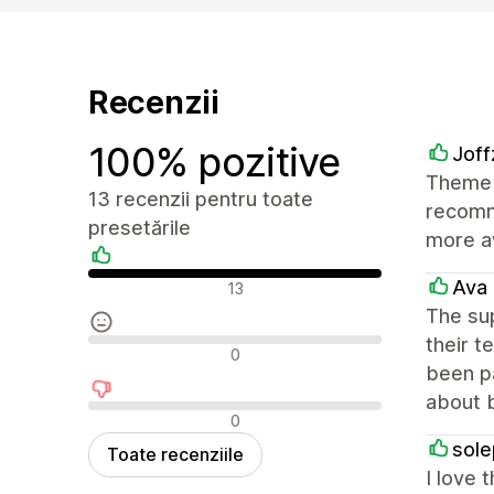
Recenzii
100% pozitive
Joff
Theme i
13 recenzii pentru toate
recomme
presetările
more a
Recenzii pozitive
Ava 
13
The sup
their t
Recenzii neutre
0
been pa
about b
Recenzii negative
0
sole
Toate recenziile
I love 