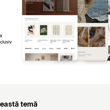
a
clusiv
ceastă temă