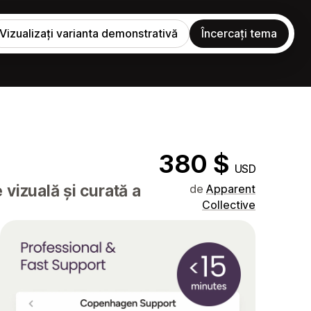
Vizualizați varianta demonstrativă
Încercați tema
380 $
USD
vizuală și curată a
de
Apparent
Collective