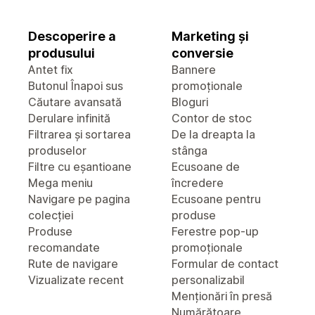
Descoperire a
Marketing și
produsului
conversie
Antet fix
Bannere
Butonul Înapoi sus
promoționale
Căutare avansată
Bloguri
Derulare infinită
Contor de stoc
Filtrarea și sortarea
De la dreapta la
produselor
stânga
Filtre cu eșantioane
Ecusoane de
Mega meniu
încredere
Navigare pe pagina
Ecusoane pentru
colecției
produse
Produse
Ferestre pop-up
recomandate
promoționale
Rute de navigare
Formular de contact
Vizualizate recent
personalizabil
Menționări în presă
Numărătoare