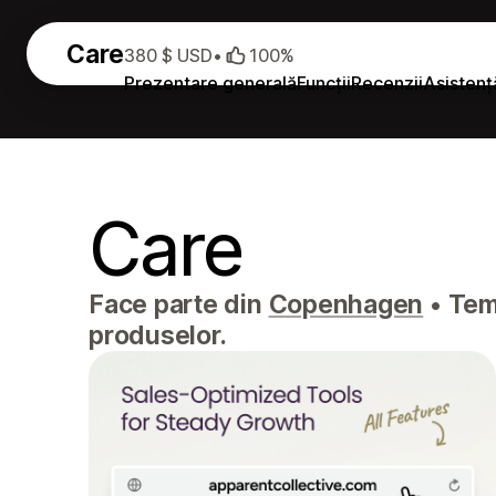
Care
380 $ USD
•
100%
Prezentare generală
Funcții
Recenzii
Asistenț
Care
Face parte din
Copenhagen
•
Temă
produselor.