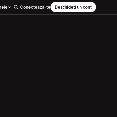
mele
Conectează-te
Deschideți un cont